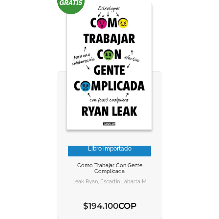
Libro Importado
VER INFORMACION
VER INFORMACION
Como Trabajar Con Gente
Complicada
AGREGAR AL CARRITO
AGREGAR AL CARRITO
Leak Ryan, Escartin Labarta Marta
COP
$
194
.
100