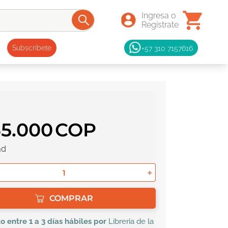
+57 310 7157616
Subscríbete
65
.
000
ad
＋
COMPRAR
lo
entre 1 a 3 días hábiles por
Libreria de la