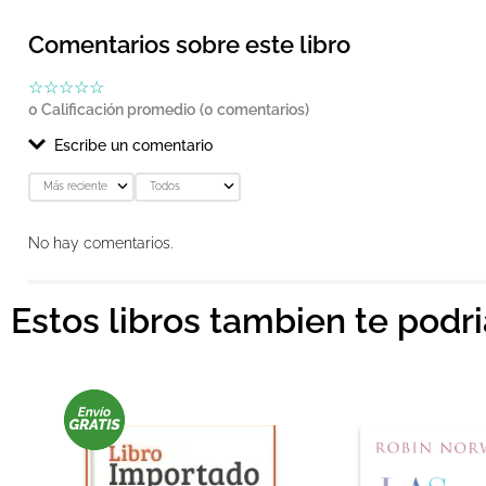
Comentarios sobre este libro
☆
☆
☆
☆
☆
0 Calificación promedio
(0 comentarios)
Escribe un comentario
Más reciente
Todos
Agregar comentario
No hay comentarios.
Título
Estos libros tambien te podr
Califica el producto de 1 a 5 estrellas
★
★
★
★
★
Tu nombre