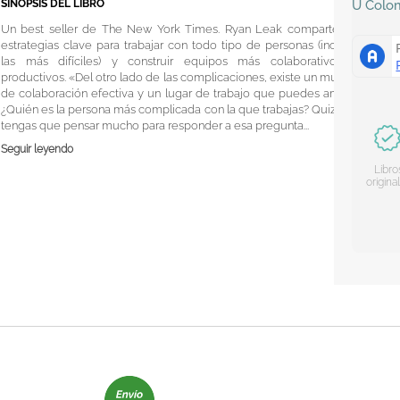
SINOPSIS DEL LIBRO
U
Colo
Un best seller de The New York Times. Ryan Leak comparte las
estrategias clave para trabajar con todo tipo de personas (incluso
las más difíciles) y construir equipos más colaborativos y
productivos. «Del otro lado de las complicaciones, existe un mundo
de colaboración efectiva y un lugar de trabajo que puedes amar».
¿Quién es la persona más complicada con la que trabajas? Quizá no
tengas que pensar mucho para responder a esa pregunta...
Seguir leyendo
Libro
origina