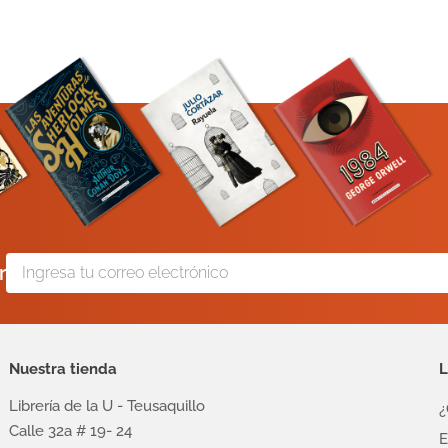
r
Nuestra tienda
L
Librería de la U - Teusaquillo
¿
Calle 32a # 19- 24
E