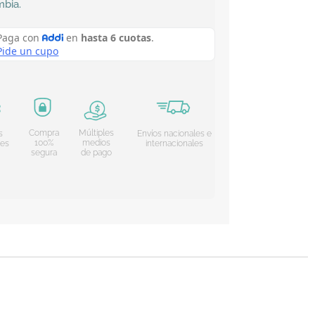
mbia
.
Compra
Múltiples
s
Envíos nacionales e
100%
medios
les
internacionales
segura
de pago