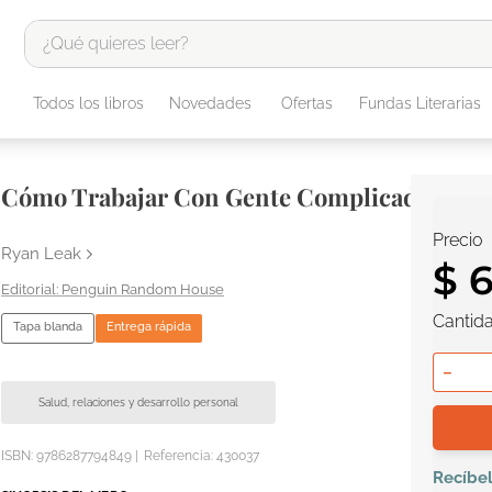
¿Qué quieres leer?
TÉRMINOS MÁS BUSCADOS
Todos los libros
Novedades
Ofertas
Fundas Literarias
1
.
odisea
2
.
tote bag -
Cómo Trabajar Con Gente Complicada
3
.
harry potter
Precio
4
.
iliada
Ryan Leak
$
5
.
edición especial
Penguin Random House
Cantid
6
.
tarot
Tapa blanda
Entrega rápida
7
.
divina comedia
－
8
.
1984
Salud, relaciones y desarrollo personal
9
.
ingenieria
ISBN:
9786287794849
|
Referencia
:
430037
10
.
book haven
Recíbe