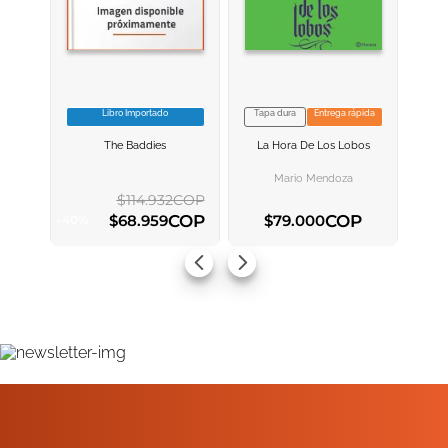
Libro Importado
Tapa dura
Entrega rápida
VER INFORMACION
VER INFORMACION
The Baddies
La Hora De Los Lobos
AGREGAR AL
AGREGAR AL
CARRITO
CARRITO
Mario Mendoza
$
114
.
932
COP
COP
COP
$
68
.
959
$
79
.
000
-
40
%
AGREGAR AL CARRITO
AGREGAR AL CARRITO