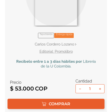
10
.
el cielo selva
Tapa blanda
Entrega rápida
Carlos Cordero Lozano
Promolibro
Recíbelo
entre 1 a 3 días hábiles por
Libreria
de la U
Colombia
.
Cantidad
Precio
$
53
.
000
－
＋
COMPRAR