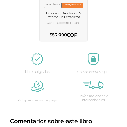
Tapa blanda
Entrega rápida
VER INFORMACION
Expulsión, Devolución Y
AGREGAR AL
Retorno De Extranjeros
CARRITO
Carlos Cordero Lozano
COP
$
53
.
000
AGREGAR AL CARRITO
Libros originales
Compra 100% segura
Envíos nacionales e
internacionales
Múltiples medios de pago
Comentarios sobre este libro