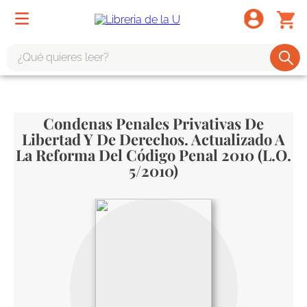
¿Qué quieres leer?
TÉRMINOS MÁS BUSCADOS
1
.
odisea
Condenas Penales Privativas De
Libertad Y De Derechos. Actualizado A
2
.
tote bag -
La Reforma Del Código Penal 2010 (L.O.
3
.
harry potter
5/2010)
4
.
iliada
5
.
edición especial
6
.
divina comedia
7
.
tarot
8
.
1984
9
.
book haven