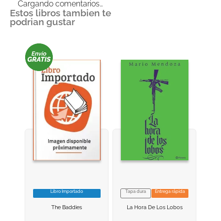
Cargando comentarios…
Estos libros tambien te
podrian gustar
Libro Importado
Tapa dura
Entrega rápida
VER INFORMACION
VER INFORMACION
The Baddies
La Hora De Los Lobos
AGREGAR AL
AGREGAR AL
CARRITO
CARRITO