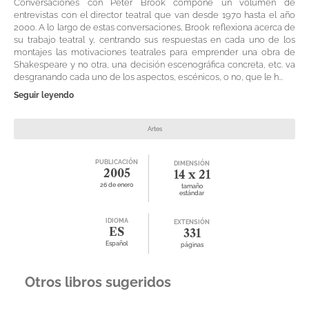
Conversaciones con Peter Brook compone un volumen de
entrevistas con el director teatral que van desde 1970 hasta el año
2000. A lo largo de estas conversaciones, Brook reflexiona acerca de
su trabajo teatral y, centrando sus respuestas en cada uno de los
montajes las motivaciones teatrales para emprender una obra de
Shakespeare y no otra, una decisión escenográfica concreta, etc. va
desgranando cada uno de los aspectos, escénicos, o no, que le h...
Seguir leyendo
Artes
PUBLICACIÓN
DIMENSIÓN
2005
14 x 21
26 de enero
tamaño
estándar
IDIOMA
EXTENSIÓN
ES
331
Español
páginas
Otros libros sugeridos