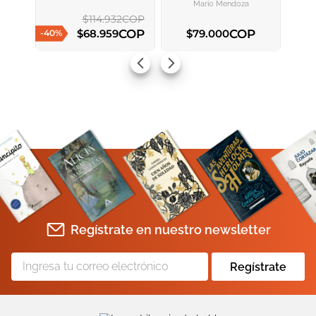
Mario Mendoza
$
114
.
932
COP
COP
COP
$
68
.
959
$
79
.
000
-
40
%
AGREGAR AL CARRITO
AGREGAR AL CARRITO
Regístrate en nuestro newsletter
Regístrate