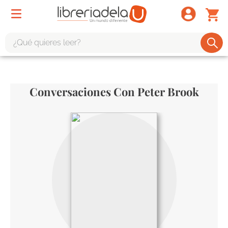
¿Qué quieres leer?
TÉRMINOS MÁS BUSCADOS
1
.
odisea
Conversaciones Con Peter Brook
2
.
tote bag -
3
.
harry potter
4
.
edición especial
5
.
iliada
6
.
tarot
7
.
divina comedia
8
.
1984
9
.
el cielo selva