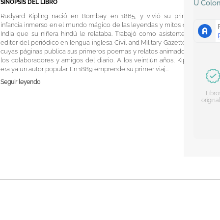
SINOPSIS DEL LIBRO
U
Colo
Rudyard Kipling nació en Bombay en 1865, y vivió su primera
infancia inmerso en el mundo mágico de las leyendas y mitos de la
India que su niñera hindú le relataba. Trabajó como asistente del
editor del periódico en lengua inglesa Civil and Military Gazette, en
cuyas páginas publica sus primeros poemas y relatos animado por
los colaboradores y amigos del diario. A los veintiún años, Kipling
era ya un autor popular. En 1889 emprende su primer viaj...
Seguir leyendo
Libro
origina