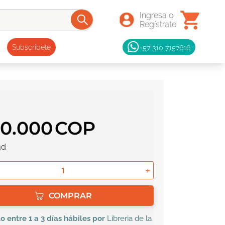
+57 310 7157616
Subscríbete
70
.
000
ad
＋
COMPRAR
lo
entre 1 a 3 días hábiles por
Libreria de la