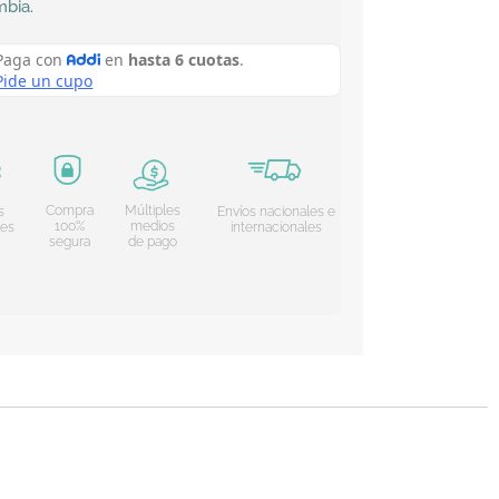
mbia
.
Compra
Múltiples
s
Envíos nacionales e
100%
medios
les
internacionales
segura
de pago