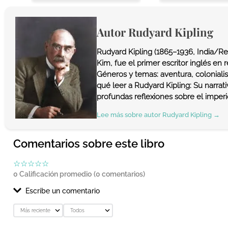
Autor
Rudyard Kipling
Rudyard Kipling (1865–1936, India/Rei
Kim, fue el primer escritor inglés en r
Géneros y temas: aventura, colonialis
qué leer a Rudyard Kipling: Su narra
profundas reflexiones sobre el imperio
Lee más sobre autor
Rudyard Kipling
→
Comentarios sobre este libro
☆
☆
☆
☆
☆
0 Calificación promedio
(0 comentarios)
Escribe un comentario
Más reciente
Todos