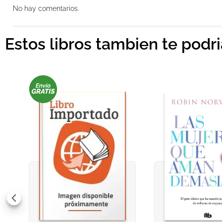
Agregar comentario
No hay comentarios.
Título
Estos libros tambien te podr
Califica el producto de 1 a 5 estrellas
★
★
★
★
★
Tu nombre
Dirección de email
Escribe un comentario