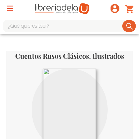
¿Qué quieres leer?
TÉRMINOS MÁS BUSCADOS
1
.
odisea
Cuentos Rusos Clásicos. Ilustrados
2
.
tote bag -
3
.
harry potter
4
.
iliada
5
.
edición especial
6
.
tarot
7
.
divina comedia
8
.
1984
9
.
ingenieria