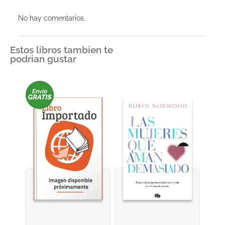
Agregar comentario
No hay comentarios.
Título
Estos libros tambien te
podrian gustar
Califica el producto de 1 a 5 estrellas
★
★
★
★
★
Tu nombre
Dirección de email
Escribe un comentario