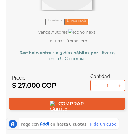
10
.
book haven
Libro físico
Entrega rápida
Varios Autores
Promolibro
Recíbelo
entre 1 a 3 días hábiles por
Libreria
de la U
Colombia
.
Cantidad
Precio
$
27
.
000
－
＋
COMPRAR