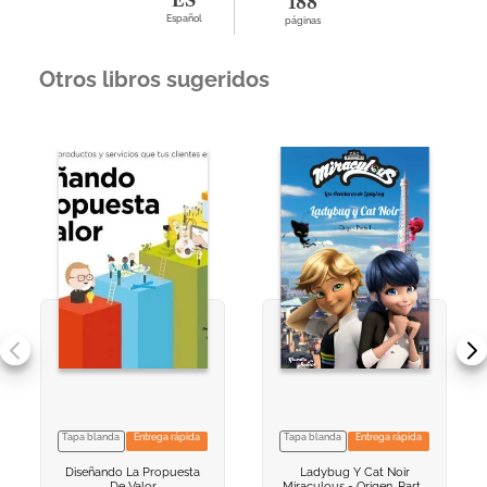
ES
188
Español
páginas
Otros libros sugeridos
Tapa blanda
Entrega rápida
Tapa blanda
Entrega rápida
VER INFORMACION
VER INFORMACION
Diseñando La Propuesta
Ladybug Y Cat Noir
AGREGAR AL
AGREGAR AL
De Valor
Miraculous - Origen. Parte