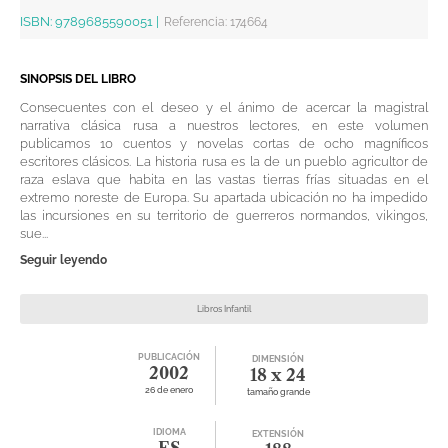
ISBN:
9789685590051
|
Referencia
:
174664
SINOPSIS DEL LIBRO
Consecuentes con el deseo y el ánimo de acercar la magistral
narrativa clásica rusa a nuestros lectores, en este volumen
publicamos 10 cuentos y novelas cortas de ocho magníficos
escritores clásicos. La historia rusa es la de un pueblo agricultor de
raza eslava que habita en las vastas tierras frías situadas en el
extremo noreste de Europa. Su apartada ubicación no ha impedido
las incursiones en su territorio de guerreros normandos, vikingos,
sue...
Seguir leyendo
Libros Infantil
PUBLICACIÓN
DIMENSIÓN
2002
18 x 24
26 de enero
tamaño grande
IDIOMA
EXTENSIÓN