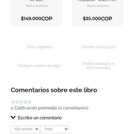
CARRITO
CARRITO
1
Varios Autores
Varios Autores
COP
COP
$
149
.
000
$
35
.
000
AGREGAR AL CARRITO
AGREGAR AL CARRITO
Libros originales
Compra 100% segura
Envíos nacionales e
Múltiples medios de pago
internacionales
Comentarios sobre este libro
☆
☆
☆
☆
☆
0 Calificación promedio
(0 comentarios)
Escribe un comentario
Más reciente
Todos