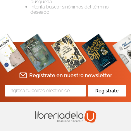
búsqueda
Intenta buscar sinónimos del término
10
.
biblia
deseado
Regístrate en nuestro newsletter
Regístrate