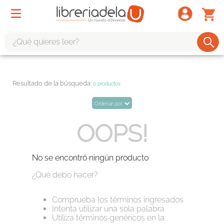
¿Qué quieres leer?
TÉRMINOS MÁS BUSCADOS
1
.
odisea
0
productos
2
.
tote bag -
Ordenar por
3
.
harry potter
OOPS!
4
.
edición especial
5
.
iliada
No se encontró ningún producto
6
.
1984
¿Qué debo hacer?
7
.
el cielo selva
Comprueba los términos ingresados
8
.
divina comedia
Intenta utilizar una sola palabra
Utiliza términos genéricos en la
9
.
tarot