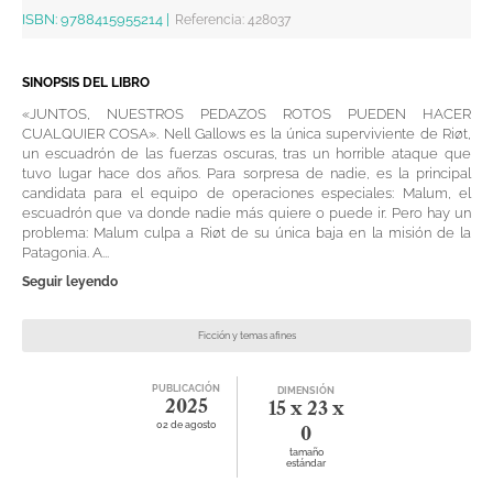
ISBN:
9788415955214
|
Referencia
:
428037
SINOPSIS DEL LIBRO
«JUNTOS, NUESTROS PEDAZOS ROTOS PUEDEN HACER
CUALQUIER COSA». Nell Gallows es la única superviviente de Riøt,
un escuadrón de las fuerzas oscuras, tras un horrible ataque que
tuvo lugar hace dos años. Para sorpresa de nadie, es la principal
candidata para el equipo de operaciones especiales: Malum, el
escuadrón que va donde nadie más quiere o puede ir. Pero hay un
problema: Malum culpa a Riøt de su única baja en la misión de la
Patagonia. A...
Seguir leyendo
Ficción y temas afines
PUBLICACIÓN
DIMENSIÓN
2025
15 x 23 x
02 de agosto
0
tamaño
estándar