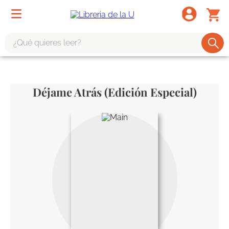
¿Qué quieres leer?
TÉRMINOS MÁS BUSCADOS
1
.
odisea
Déjame Atrás (Edición Especial)
2
.
tote bag -
3
.
harry potter
4
.
iliada
5
.
edición especial
6
.
tarot
7
.
divina comedia
8
.
1984
9
.
ingenieria