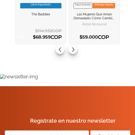
Libro Importado
Tapa blanda
Entrega rápida
VER INFORMACION
VER INFORMACION
The Baddies
Las Mujeres Que Aman
AGREGAR AL
AGREGAR AL
Demasiado
Cómo Cambiar
CARRITO
CARRITO
Nuestra Manera De Amar Y
Robin Norwood
Así Dejar De Sufrir
$
114
.
932
COP
COP
COP
$
68
.
959
$
59
.
000
-
40
%
AGREGAR AL CARRITO
AGREGAR AL CARRITO
Regístrate en nuestro newsletter