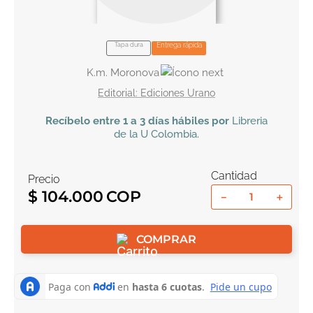
10
.
book haven
Tapa dura
Entrega rápida
K.m. Moronova
Ediciones Urano
Recíbelo
entre 1 a 3 días hábiles por
Libreria
de la U
Colombia
.
Cantidad
Precio
$
104
.
000
－
＋
COMPRAR