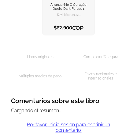
Arranca-Me O Coração
AGREGAR AL
Dueto Dark Forces 1
CARRITO
K.m. Moronova
COP
$
62
.
900
AGREGAR AL CARRITO
Libros originales
Compra 100% segura
Envíos nacionales e
Múltiples medios de pago
internacionales
Comentarios sobre este libro
Cargando el resumen…
Por favor, inicia sesión para escribir un
comentario.