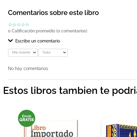
Comentarios sobre este libro
☆
☆
☆
☆
☆
0 Calificación promedio
(0 comentarios)
Escribe un comentario
Más reciente
Todos
Agregar comentario
No hay comentarios.
Título
Estos libros tambien te podr
Califica el producto de 1 a 5 estrellas
★
★
★
★
★
Tu nombre