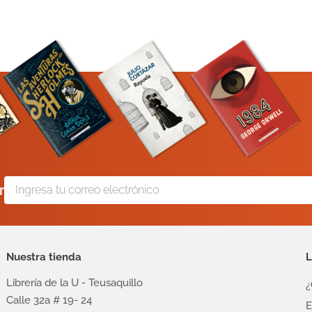
r
Nuestra tienda
L
Librería de la U - Teusaquillo
¿
Calle 32a # 19- 24
E