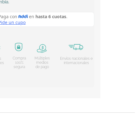
mbia
.
Compra
Múltiples
s
Envíos nacionales e
100%
medios
les
internacionales
segura
de pago