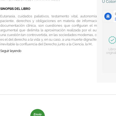
U
Colo
SINOPSIS DEL LIBRO
Eutanasia, cuidados paliativos, testamento vital, autonomía del
paciente, derechos y obligaciones en materia de información y
documentación clínica, son cuestiones que configuran el marco
argumental que delimita la aproximación realizada por el autor a
una cuestión tan controvertida, en las sociedades modernas, como
es el del derecho a la vida y, en su caso, a una muerte digna.Resulta
inevitable la confluencia del Derecho junto a la Ciencia, la M...
Libro
Seguir leyendo
origina