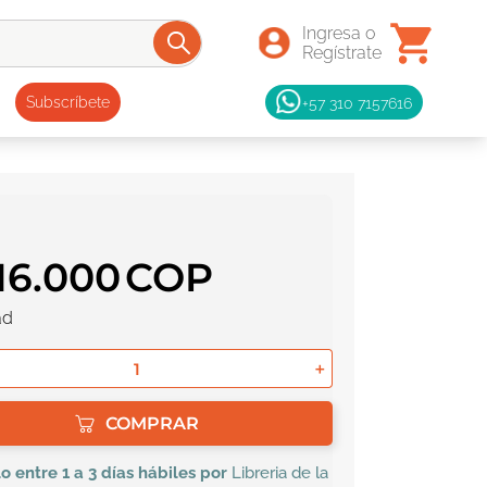
+57 310 7157616
Subscríbete
16
.
000
ad
＋
COMPRAR
lo
entre 1 a 3 días hábiles por
Libreria de la