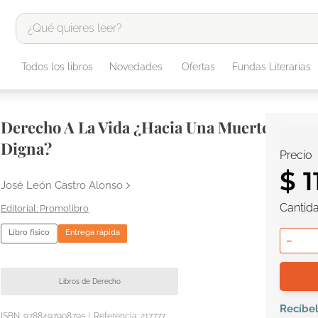
¿Qué quieres leer?
TÉRMINOS MÁS BUSCADOS
Todos los libros
Novedades
Ofertas
Fundas Literarias
1
.
odisea
2
.
tote bag -
Derecho A La Vida ¿Hacia Una Muerte
3
.
harry potter
Digna?
Precio
4
.
edición especial
$
1
5
.
iliada
José León Castro Alonso
Cantid
6
.
1984
Promolibro
7
.
el cielo selva
Libro físico
Entrega rápida
－
8
.
divina comedia
9
.
tarot
Libros de Derecho
10
.
biblia
Recíbe
ISBN:
9788497908795
|
Referencia
:
217777