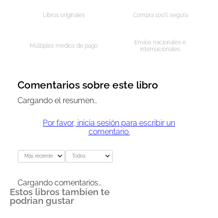
Libros originales
Compra 100% segura
Envíos nacionales e
Múltiples medios de pago
internacionales
Comentarios sobre este libro
Cargando el resumen…
Por favor, inicia sesión para escribir un
comentario.
Más reciente
Todos
Cargando comentarios…
Estos libros tambien te
podrian gustar