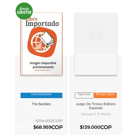
Libro Importado
Tapa dura
Entrega rápida
VER INFORMACION
VER INFORMACION
The Baddies
Juego De Tronos (edición
AGREGAR AL
AGREGAR AL
Especial)
CARRITO
CARRITO
George R. R. Martin
$
114
.
932
COP
COP
COP
$
68
.
959
$
139
.
000
-
40
%