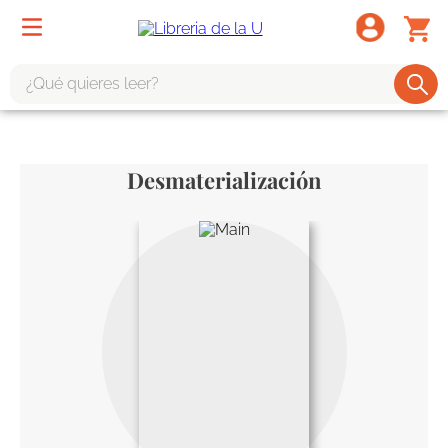
¿Qué quieres leer?
TÉRMINOS MÁS BUSCADOS
1
.
odisea
Desmaterialización
2
.
tote bag -
3
.
harry potter
4
.
edición especial
5
.
iliada
6
.
1984
7
.
el cielo selva
8
.
divina comedia
9
.
biblia