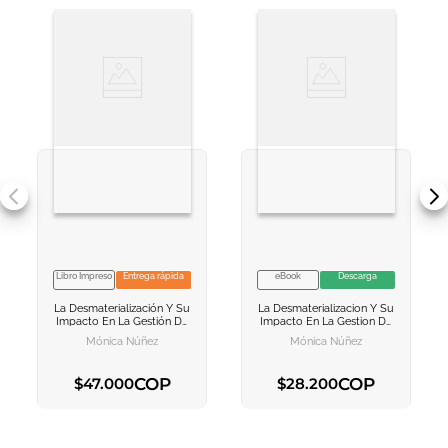
Libro Impreso
Entrega rápida
eBook
Descarga
VER INFORMACION
VER INFORMACION
La Desmaterialización Y Su
La Desmaterializacion Y Su
AGREGAR AL
AGREGAR AL
Impacto En La Gestión De
Impacto En La Gestion De
CARRITO
CARRITO
Riesgos En El Mercado
Riesgos En El Mercado
Mónica Núñez
Mónica Núñez
Público De Valores
Publico De Valores
COP
COP
$
47
.
000
$
28
.
200
AGREGAR AL CARRITO
AGREGAR AL CARRITO