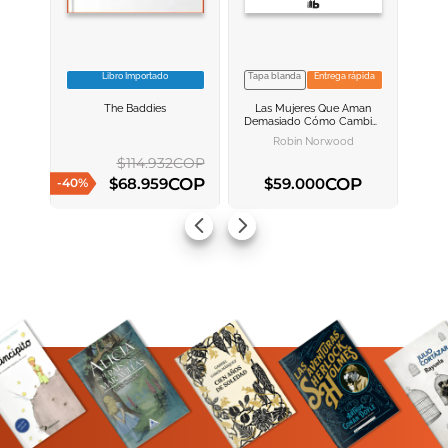
Libro Importado
Tapa blanda
Entrega rápida
VER INFORMACION
VER INFORMACION
The Baddies
Las Mujeres Que Aman
AGREGAR AL
AGREGAR AL
Demasiado
Cómo Cambiar
CARRITO
CARRITO
Nuestra Manera De Amar Y
Robin Norwood
Así Dejar De Sufrir
$
114
.
932
COP
COP
COP
$
68
.
959
$
59
.
000
-
40
%
AGREGAR AL CARRITO
AGREGAR AL CARRITO