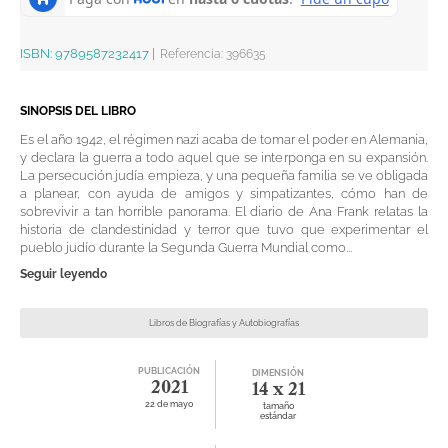
ISBN:
9789587232417
|
Referencia
:
396635
SINOPSIS DEL LIBRO
Es el año 1942, el régimen nazi acaba de tomar el poder en Alemania,
y declara la guerra a todo aquel que se interponga en su expansión.
La persecución judía empieza, y una pequeña familia se ve obligada
a planear, con ayuda de amigos y simpatizantes, cómo han de
sobrevivir a tan horrible panorama. El diario de Ana Frank relatas la
historia de clandestinidad y terror que tuvo que experimentar el
pueblo judío durante la Segunda Guerra Mundial como...
Seguir leyendo
Libros de Biografías y Autobiografías
PUBLICACIÓN
DIMENSIÓN
2021
14 x 21
22 de mayo
tamaño
estándar