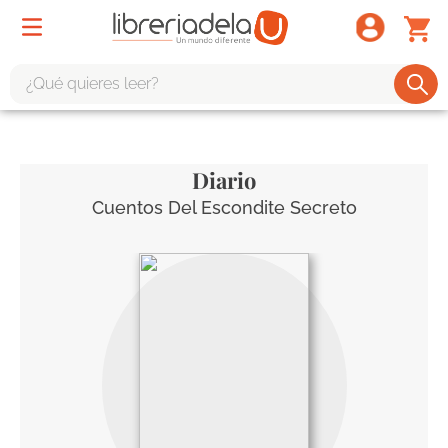
¿Qué quieres leer?
TÉRMINOS MÁS BUSCADOS
1
.
odisea
Diario
2
.
tote bag -
Cuentos Del Escondite Secreto
3
.
harry potter
4
.
iliada
5
.
edición especial
6
.
tarot
7
.
divina comedia
8
.
1984
9
.
ingenieria