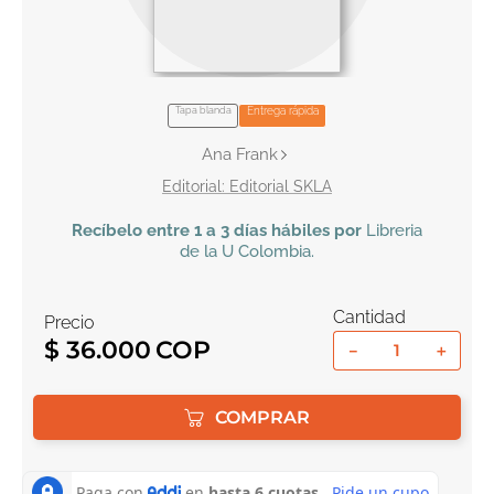
10
.
book haven
Tapa blanda
Entrega rápida
Ana Frank
Editorial SKLA
Recíbelo
entre 1 a 3 días hábiles por
Libreria
de la U
Colombia
.
Cantidad
Precio
$
36
.
000
－
＋
COMPRAR