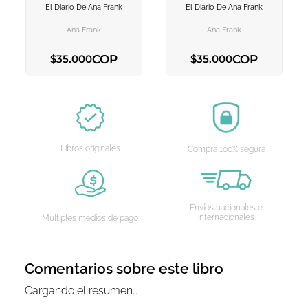
El Diario De Ana Frank
El Diario De Ana Frank
AGREGAR AL
AGREGAR AL
CARRITO
CARRITO
Ana Frank
Ana Frank
COP
COP
$
35
.
000
$
35
.
000
AGREGAR AL CARRITO
AGREGAR AL CARRITO
Libros originales
Compra 100% segura
Envíos nacionales e
internacionales
Múltiples medios de pago
Comentarios sobre este libro
Cargando el resumen…