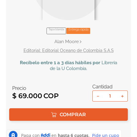
10
.
biblia
Tapa blanda
Entrega rápida
Alan Moore
Editorial Oceano de Colombia S.A.S
Recíbelo
entre 1 a 3 días hábiles por
Libreria
de la U
Colombia
.
Cantidad
Precio
$
69
.
000
－
＋
COMPRAR