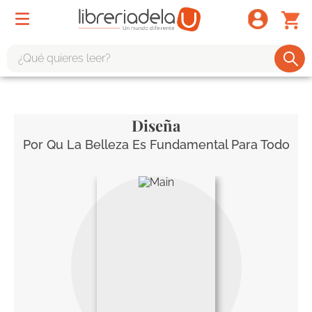
¿Qué quieres leer?
TÉRMINOS MÁS BUSCADOS
1
.
odisea
Diseña
2
.
tote bag -
Por Qu La Belleza Es Fundamental Para Todo
3
.
harry potter
4
.
edición especial
5
.
iliada
6
.
1984
7
.
el cielo selva
8
.
divina comedia
9
.
tarot