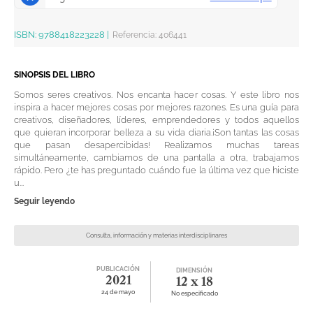
ISBN:
9788418223228
|
Referencia
:
406441
SINOPSIS DEL LIBRO
Somos seres creativos. Nos encanta hacer cosas. Y este libro nos
inspira a hacer mejores cosas por mejores razones. Es una guía para
creativos, diseñadores, líderes, emprendedores y todos aquellos
que quieran incorporar belleza a su vida diaria.¡Son tantas las cosas
que pasan desapercibidas! Realizamos muchas tareas
simultáneamente, cambiamos de una pantalla a otra, trabajamos
rápido. Pero ¿te has preguntado cuándo fue la última vez que hiciste
u...
Seguir leyendo
Consulta, información y materias interdisciplinares
PUBLICACIÓN
DIMENSIÓN
2021
12 x 18
24 de mayo
No especificado