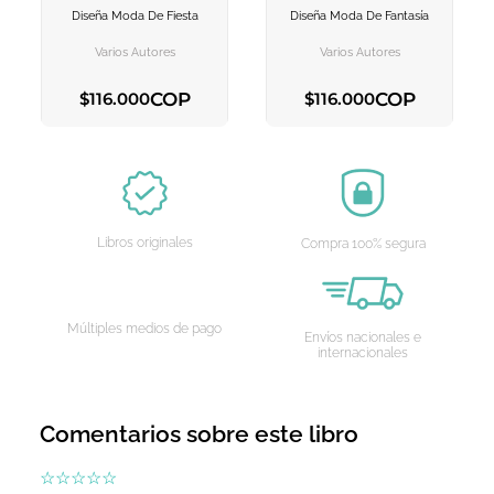
Diseña Moda De Fiesta
Diseña Moda De Fantasía
AGREGAR AL
AGREGAR AL
CARRITO
CARRITO
Varios Autores
Varios Autores
COP
COP
$
116
.
000
$
116
.
000
AGREGAR AL CARRITO
AGREGAR AL CARRITO
Libros originales
Compra 100% segura
Múltiples medios de pago
Envíos nacionales e
internacionales
Comentarios sobre este libro
☆
☆
☆
☆
☆