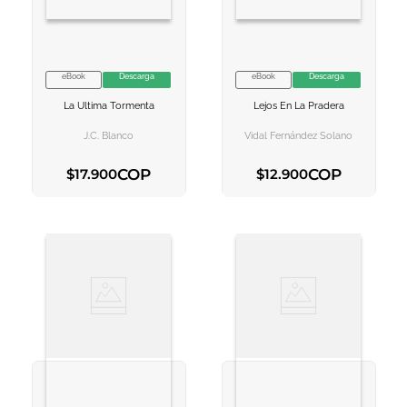
eBook
Descarga
eBook
Descarga
VER INFORMACION
VER INFORMACION
La Ultima Tormenta
Lejos En La Pradera
AGREGAR AL
AGREGAR AL
CARRITO
CARRITO
J.c. Blanco
Vidal Fernández Solano
COP
COP
$
17
.
900
$
12
.
900
AGREGAR AL CARRITO
AGREGAR AL CARRITO