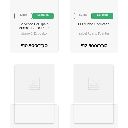
eBook
Descarga
eBook
Descarga
VER INFORMACION
VER INFORMACION
La Senda Del Opalo
El Anuncio Caducado
AGREGAR AL
AGREGAR AL
Aprender A Leer Con
CARRITO
CARRITO
Mayúsculas (a Partir De 5
Jaime E. Expósito
Isabel Ruano Fuentes
Años)
COP
COP
$
10
.
900
$
12
.
900
AGREGAR AL CARRITO
AGREGAR AL CARRITO