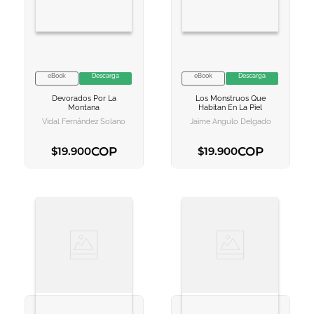
eBook
Descarga
eBook
Descarga
VER INFORMACION
VER INFORMACION
Devorados Por La
Los Monstruos Que
AGREGAR AL
AGREGAR AL
Montana
Habitan En La Piel
CARRITO
CARRITO
Vidal Fernández Solano
Jaime Angulo Delgado
COP
COP
$
19
.
900
$
19
.
900
AGREGAR AL CARRITO
AGREGAR AL CARRITO