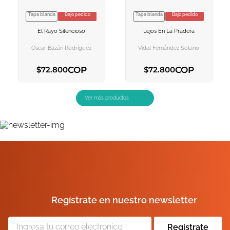
Tapa blanda
Bajo pedido
Tapa blanda
Bajo pedido
VER INFORMACION
VER INFORMACION
El Rayo Silencioso
Lejos En La Pradera
AGREGAR AL
AGREGAR AL
CARRITO
CARRITO
Oscar Bazán Rodríguez
Vidal Fernández Solano
COP
COP
$
72
.
800
$
72
.
800
AGREGAR AL CARRITO
AGREGAR AL CARRITO
Regístrate en nuestro newsletter
Regístrate