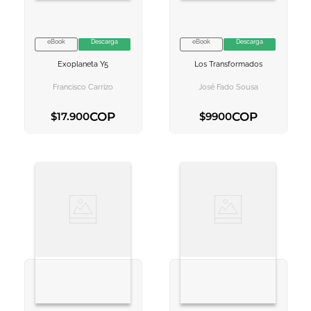
eBook
Descarga
eBook
Descarga
VER INFORMACION
VER INFORMACION
Exoplaneta Y5
Los Transformados
AGREGAR AL
AGREGAR AL
CARRITO
CARRITO
Francisco Carrizo
José Fado Sousa
COP
COP
$
17
.
900
$
9900
AGREGAR AL CARRITO
AGREGAR AL CARRITO