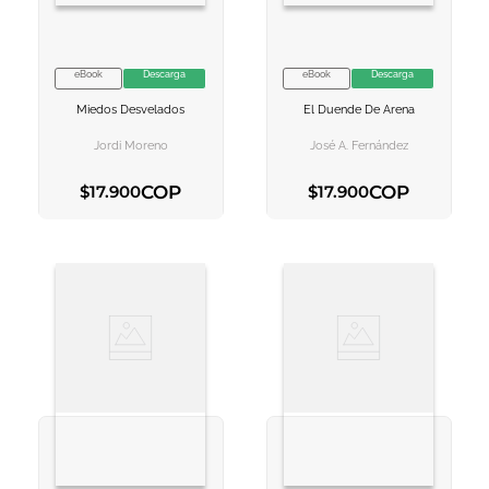
eBook
Descarga
eBook
Descarga
VER INFORMACION
VER INFORMACION
Miedos Desvelados
El Duende De Arena
AGREGAR AL
AGREGAR AL
CARRITO
CARRITO
Jordi Moreno
José A. Fernández
COP
COP
$
17
.
900
$
17
.
900
AGREGAR AL CARRITO
AGREGAR AL CARRITO