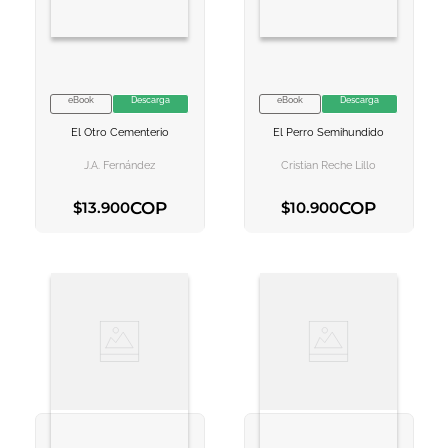
eBook
Descarga
eBook
Descarga
VER INFORMACION
VER INFORMACION
El Otro Cementerio
El Perro Semihundido
AGREGAR AL
AGREGAR AL
CARRITO
CARRITO
J.a. Fernández
Cristian Reche Lillo
COP
COP
$
13
.
900
$
10
.
900
AGREGAR AL CARRITO
AGREGAR AL CARRITO