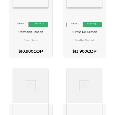
eBook
Descarga
eBook
Descarga
VER INFORMACION
VER INFORMACION
Operacion Abadon
El Peso Del Silencio
AGREGAR AL
AGREGAR AL
CARRITO
CARRITO
Marc Sans
Martha Barilari
COP
COP
$
10
.
900
$
13
.
900
AGREGAR AL CARRITO
AGREGAR AL CARRITO