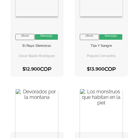
10
.
book haven
eBook
Descarga
eBook
Descarga
VER INFORMACION
VER INFORMACION
El Rayo Silencioso
Tiza Y Sangre
AGREGAR AL
AGREGAR AL
CARRITO
CARRITO
Oscar Bazán Rodríguez
Paquita Cervantes
COP
COP
$
12
.
900
$
13
.
900
AGREGAR AL CARRITO
AGREGAR AL CARRITO