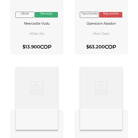
eBook
Descarga
Tapa blanda
Bajo pedido
VER INFORMACION
VER INFORMACION
Newcastle Vudu
Operacion Abadon
AGREGAR AL
AGREGAR AL
CARRITO
CARRITO
Athan Ato
Marc Sans
COP
COP
$
13
.
900
$
63
.
200
AGREGAR AL CARRITO
AGREGAR AL CARRITO