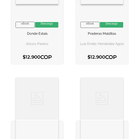
eBook
Descarga
eBook
Descarga
VER INFORMACION
VER INFORMACION
Donde Estais
Praderas Malditas
AGREGAR AL
AGREGAR AL
CARRITO
CARRITO
Arturo Panero
Luis Emilio Hernández Agüe
COP
COP
$
12
.
900
$
12
.
900
AGREGAR AL CARRITO
AGREGAR AL CARRITO