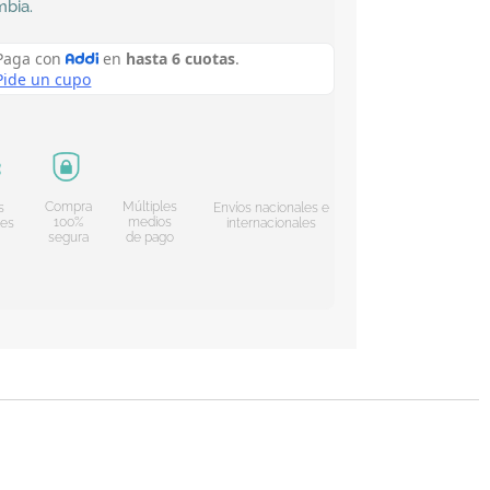
mbia
.
Compra
Múltiples
s
Envíos nacionales e
100%
medios
les
internacionales
segura
de pago