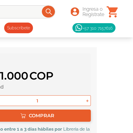
+57 310 7157616
Subscríbete
1
.
000
ad
＋
COMPRAR
lo
entre 1 a 3 días hábiles por
Libreria de la