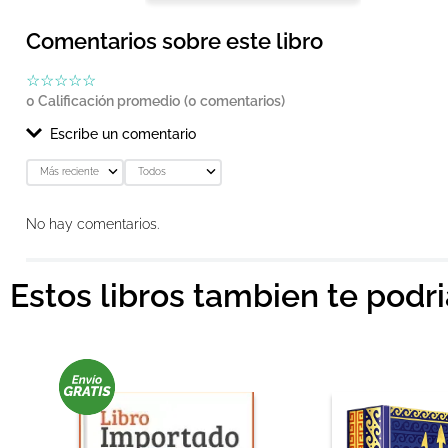
Comentarios sobre este libro
☆
☆
☆
☆
☆
0 Calificación promedio
(0 comentarios)
Escribe un comentario
Más reciente
Todos
Agregar comentario
No hay comentarios.
Título
Estos libros tambien te podr
Califica el producto de 1 a 5 estrellas
★
★
★
★
★
Tu nombre