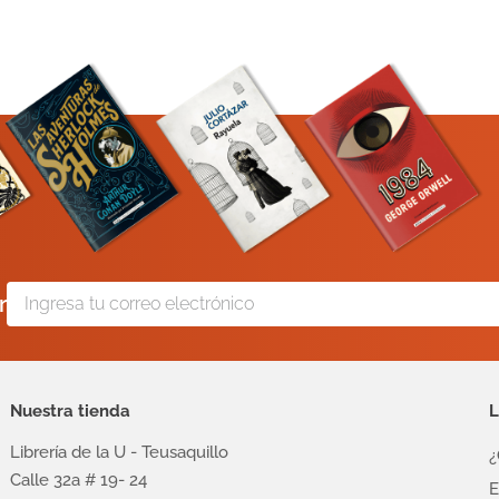
r
Nuestra tienda
L
Librería de la U - Teusaquillo
¿
Calle 32a # 19- 24
E