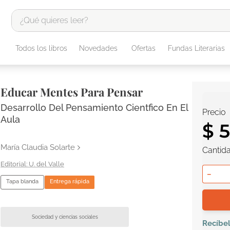
¿Qué quieres leer?
TÉRMINOS MÁS BUSCADOS
Todos los libros
Novedades
Ofertas
Fundas Literarias
1
.
odisea
2
.
tote bag -
Educar Mentes Para Pensar
3
.
harry potter
Desarrollo Del Pensamiento Cientfico En El
Precio
4
.
edición especial
Aula
$
5
5
.
iliada
María Claudia Solarte
Cantid
6
.
1984
U. del Valle
7
.
el cielo selva
－
Tapa blanda
Entrega rápida
8
.
divina comedia
9
.
biblia
Sociedad y ciencias sociales
10
.
tarot
Recíbe