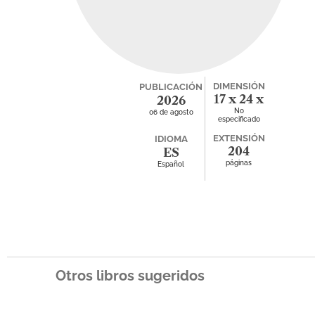
DIMENSIÓN
PUBLICACIÓN
17 x 24 x
2026
No
06 de agosto
0.1
especificado
EXTENSIÓN
IDIOMA
204
ES
páginas
Español
Otros libros sugeridos