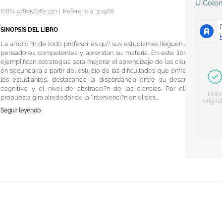
U
Colo
ISBN:
9789587653311
|
Referencia
:
311966
SINOPSIS DEL LIBRO
La ambici?n de todo profesor es qu? sus estudiantes lleguen a ser
pensadores competentes y aprendan su materia. En este libro se
ejemplifican estrategias para mejorar el aprendizaje de las ciencias
en secundaria a partir del estudio de las dificultades que enfrentan
los estudiantes, destacando la discordancia entre su desarrollo
cognitivo y el nivel de abstracci?n de las ciencias. Por ello la
Libro
propuesta gira alrededor de la "intervenci?n en el des...
origina
Seguir leyendo