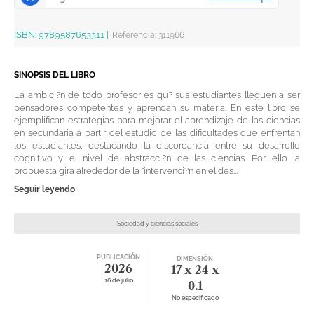
ISBN:
9789587653311
|
Referencia
:
311966
SINOPSIS DEL LIBRO
La ambici?n de todo profesor es qu? sus estudiantes lleguen a ser
pensadores competentes y aprendan su materia. En este libro se
ejemplifican estrategias para mejorar el aprendizaje de las ciencias
en secundaria a partir del estudio de las dificultades que enfrentan
los estudiantes, destacando la discordancia entre su desarrollo
cognitivo y el nivel de abstracci?n de las ciencias. Por ello la
propuesta gira alrededor de la "intervenci?n en el des...
Seguir leyendo
Sociedad y ciencias sociales
PUBLICACIÓN
DIMENSIÓN
2026
17 x 24 x
16 de julio
0.1
No especificado