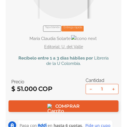
10
.
tarot
Tapa blanda
Entrega rápida
María Claudia Solarte
U. del Valle
Recíbelo
entre 1 a 3 días hábiles por
Libreria
de la U
Colombia
.
Cantidad
Precio
$
51
.
000
－
＋
COMPRAR