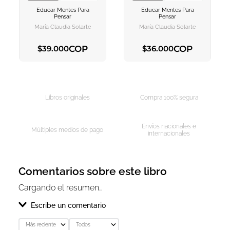
Educar Mentes Para
Educar Mentes Para
AGREGAR AL
AGREGAR AL
Pensar
Pensar
CARRITO
CARRITO
María Claudia Solarte
María Claudia Solarte
COP
COP
$
39
.
000
$
36
.
000
AGREGAR AL CARRITO
AGREGAR AL CARRITO
Libros originales
Compra 100% segura
Envíos nacionales e
Múltiples medios de pago
internacionales
Comentarios sobre este libro
Cargando el resumen…
Escribe un comentario
Más reciente
Todos