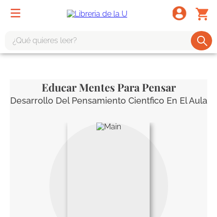
¿Qué quieres leer?
TÉRMINOS MÁS BUSCADOS
1
.
odisea
Educar Mentes Para Pensar
2
.
tote bag -
Desarrollo Del Pensamiento Cientfico En El Aula
3
.
harry potter
4
.
edición especial
5
.
iliada
6
.
1984
7
.
el cielo selva
8
.
divina comedia
9
.
biblia