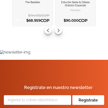
The Baddies
Estuche Ilíada & Odisea
AGREGAR AL
AGREGAR AL
(edición Especial)
CARRITO
CARRITO
Homero
$
114
.
932
COP
ENVIAR COMENTARIO
COP
COP
$
68
.
959
$
90
.
000
-
40
%
AGREGAR AL CARRITO
AGREGAR AL CARRITO
Regístrate en nuestro newsletter
Regístrate