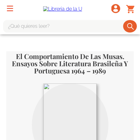
¿Qué quieres leer?
TÉRMINOS MÁS BUSCADOS
1
.
odisea
El Comportamiento De Las Musas.
Ensayos Sobre Literatura Brasileña Y
2
.
tote bag -
Portuguesa 1964 – 1989
3
.
harry potter
4
.
edición especial
5
.
iliada
6
.
1984
7
.
el cielo selva
8
.
divina comedia
9
.
tarot