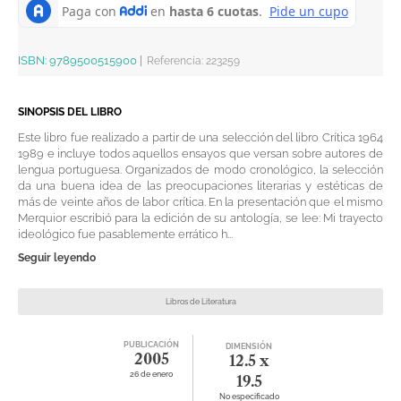
ISBN:
9789500515900
|
Referencia
:
223259
SINOPSIS DEL LIBRO
Este libro fue realizado a partir de una selección del libro Crítica 1964
1989 e incluye todos aquellos ensayos que versan sobre autores de
lengua portuguesa. Organizados de modo cronológico, la selección
da una buena idea de las preocupaciones literarias y estéticas de
más de veinte años de labor crítica. En la presentación que el mismo
Merquior escribió para la edición de su antología, se lee: Mi trayecto
ideológico fue pasablemente errático h...
Seguir leyendo
Libros de Literatura
PUBLICACIÓN
DIMENSIÓN
2005
12.5 x
26 de enero
19.5
No especificado