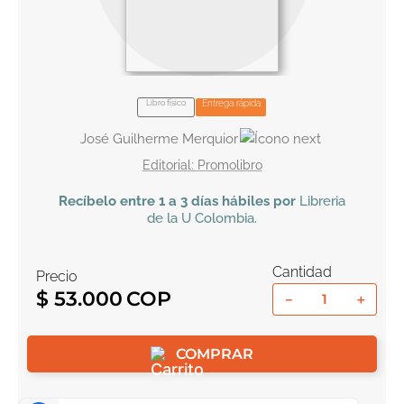
10
.
biblia
Libro físico
Entrega rápida
José Guilherme Merquior
Promolibro
Recíbelo
entre 1 a 3 días hábiles por
Libreria
de la U
Colombia
.
Cantidad
Precio
$
53
.
000
－
＋
COMPRAR