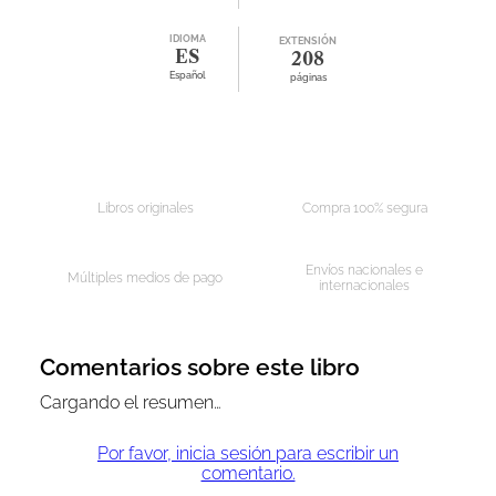
IDIOMA
EXTENSIÓN
ES
208
Español
páginas
Libros originales
Compra 100% segura
Envíos nacionales e
Múltiples medios de pago
internacionales
Comentarios sobre este libro
Cargando el resumen…
Por favor, inicia sesión para escribir un
comentario.