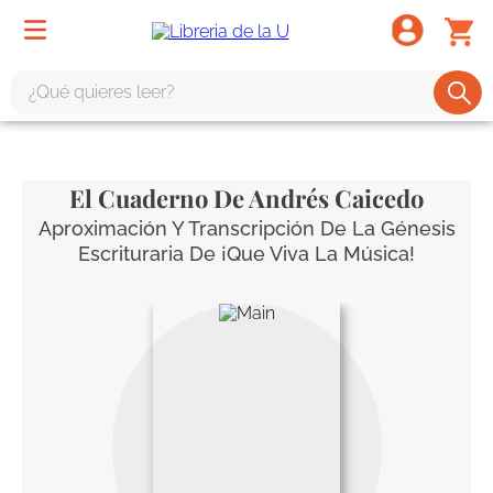
¿Qué quieres leer?
TÉRMINOS MÁS BUSCADOS
1
.
odisea
El Cuaderno De Andrés Caicedo
2
.
tote bag -
Aproximación Y Transcripción De La Génesis
Escrituraria De ¡Que Viva La Música!
3
.
harry potter
4
.
edición especial
5
.
iliada
6
.
tarot
7
.
divina comedia
8
.
1984
9
.
el cielo selva