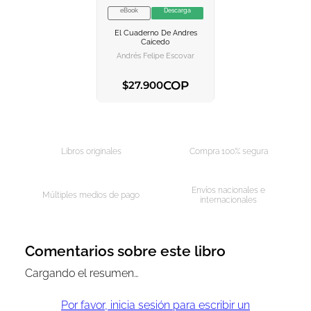
eBook
Descarga
VER INFORMACION
El Cuaderno De Andres
AGREGAR AL
Caicedo
CARRITO
Andrés Felipe Escovar
COP
$
27
.
900
AGREGAR AL CARRITO
Libros originales
Compra 100% segura
Envíos nacionales e
Múltiples medios de pago
internacionales
Comentarios sobre este libro
Cargando el resumen…
Por favor, inicia sesión para escribir un