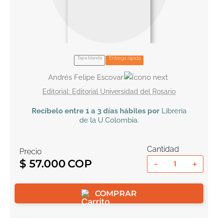
10
.
book haven
Tapa blanda
Entrega rápida
Andrés Felipe Escovar
Editorial Universidad del Rosario
Recíbelo
entre 1 a 3 días hábiles por
Libreria
de la U
Colombia
.
Cantidad
Precio
$
57
.
000
－
＋
COMPRAR