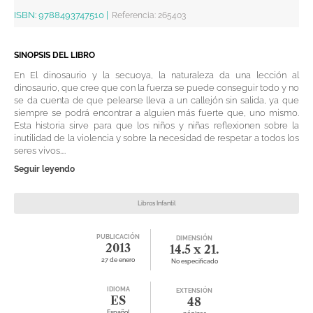
ISBN:
9788493747510
|
Referencia
:
265403
SINOPSIS DEL LIBRO
En El dinosaurio y la secuoya, la naturaleza da una lección al
dinosaurio, que cree que con la fuerza se puede conseguir todo y no
se da cuenta de que pelearse lleva a un callejón sin salida, ya que
siempre se podrá encontrar a alguien más fuerte que, uno mismo.
Esta historia sirve para que los niños y niñas reflexionen sobre la
inutilidad de la violencia y sobre la necesidad de respetar a todos los
seres vivos....
Seguir leyendo
Libros Infantil
PUBLICACIÓN
DIMENSIÓN
2013
14.5 x 21.
27 de enero
No especificado
IDIOMA
EXTENSIÓN
ES
48
Español