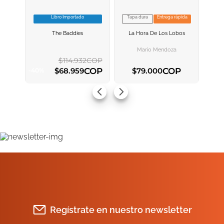
Libro Importado
Tapa dura
Entrega rápida
VER INFORMACION
VER INFORMACION
The Baddies
La Hora De Los Lobos
AGREGAR AL
AGREGAR AL
CARRITO
CARRITO
Mario Mendoza
$
114
.
932
COP
COP
COP
$
68
.
959
$
79
.
000
-
40
%
AGREGAR AL CARRITO
AGREGAR AL CARRITO
Regístrate en nuestro newsletter