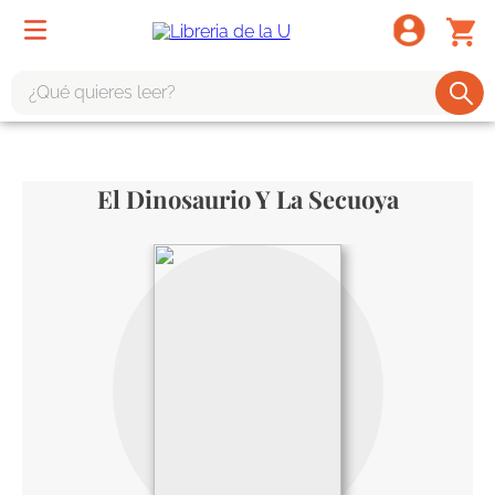
¿Qué quieres leer?
TÉRMINOS MÁS BUSCADOS
1
.
odisea
El Dinosaurio Y La Secuoya
2
.
tote bag -
3
.
harry potter
4
.
iliada
5
.
edición especial
6
.
divina comedia
7
.
tarot
8
.
1984
9
.
book haven