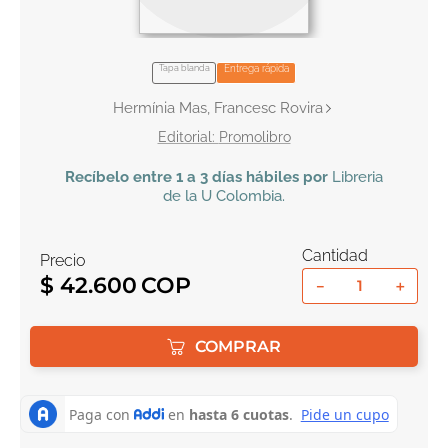
10
.
el cielo selva
Tapa blanda
Entrega rápida
Hermínia Mas, Francesc Rovira
Promolibro
Recíbelo
entre 1 a 3 días hábiles por
Libreria
de la U
Colombia
.
Cantidad
Precio
$
42
.
600
－
＋
COMPRAR