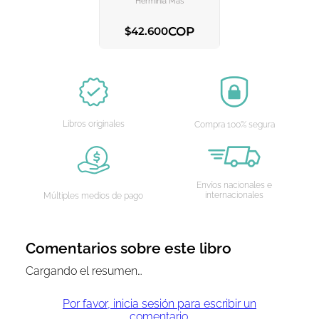
Hermínia Mas
COP
$
42
.
600
AGREGAR AL CARRITO
Libros originales
Compra 100% segura
Envíos nacionales e
internacionales
Múltiples medios de pago
Comentarios sobre este libro
Cargando el resumen…
Por favor, inicia sesión para escribir un
comentario.