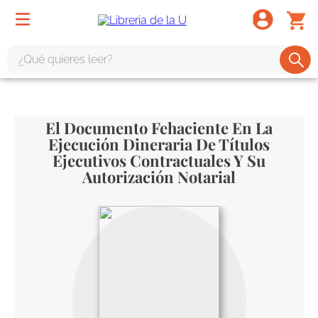
¿Qué quieres leer?
TÉRMINOS MÁS BUSCADOS
1
.
odisea
El Documento Fehaciente En La
2
.
Ejecución Dineraria De Títulos
tote bag -
Ejecutivos Contractuales Y Su
3
.
harry potter
Autorización Notarial
4
.
edición especial
5
.
iliada
6
.
1984
7
.
el cielo selva
8
.
divina comedia
9
.
biblia