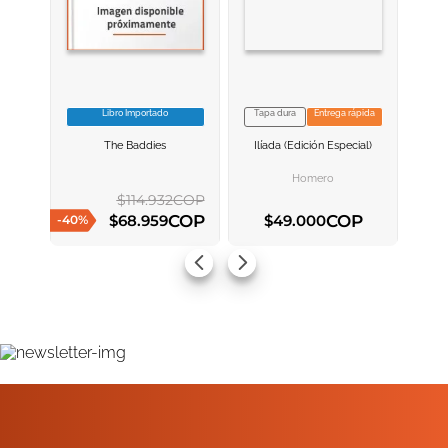
Libro Importado
Tapa dura
Entrega rápida
VER INFORMACION
VER INFORMACION
The Baddies
Ilíada (edición Especial)
AGREGAR AL
AGREGAR AL
CARRITO
CARRITO
Homero
$
114
.
932
COP
COP
COP
$
68
.
959
$
49
.
000
-
40
%
AGREGAR AL CARRITO
AGREGAR AL CARRITO