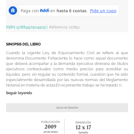
ISBN:
9788497904919
|
Referencia
:
217851
SINOPSIS DEL LIBRO
Cuando la vigente Ley de Enjuiciamiento Civil se refiere al que
denomina Documento Fehaciente lo hace como aquel documento
que deberá acompañar a la demanda ejecutiva dineraria de títulos
ejecutivos contractuales como medio preciso para acreditar su
liquidez, pero sin regular su contenido formal, cuestión que ha sido
especialmente desarrollada por las nuevas normas del Reglamento
Notarial en materia de actas.En el presente trabajo se ha tratado n...
Seguir leyendo
Libros de Derecho
PUBLICACIÓN
DIMENSIÓN
2009
12 x 17
26 de enero
tamaño