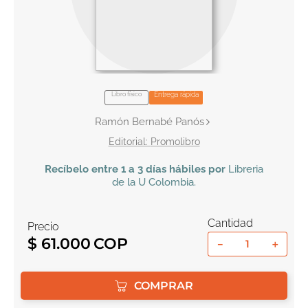
10
.
tarot
Libro físico
Entrega rápida
Ramón Bernabé Panós
Promolibro
Recíbelo
entre 1 a 3 días hábiles por
Libreria
de la U
Colombia
.
Cantidad
Precio
$
61
.
000
－
＋
COMPRAR