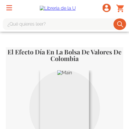
¿Qué quieres leer?
TÉRMINOS MÁS BUSCADOS
1
.
odisea
El Efecto Día En La Bolsa De Valores De
2
.
tote bag -
Colombia
3
.
harry potter
4
.
iliada
5
.
edición especial
6
.
tarot
7
.
divina comedia
8
.
1984
9
.
ingenieria