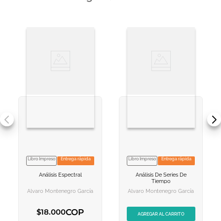
Libro Impreso
Entrega rápida
Libro Impreso
Entrega rápida
VER INFORMACION
NO DISPONIBLE
Análisis Espectral
Análisis De Series De
AGREGAR AL
AGREGAR AL
Tiempo
CARRITO
CARRITO
Álvaro Montenegro García
Álvaro Montenegro García
COP
$
18
.
000
AGREGAR AL CARRITO