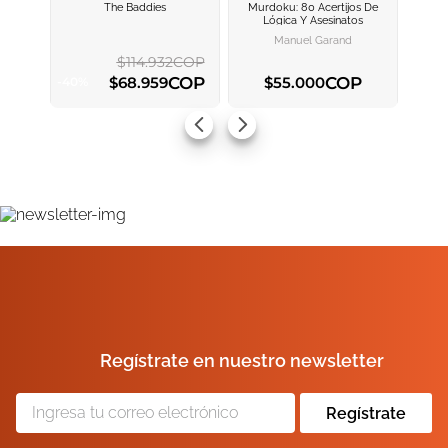
The Baddies
Murdoku: 80 Acertijos De
AGREGAR AL
AGREGAR AL
Lógica Y Asesinatos
CARRITO
CARRITO
Manuel Garand
$
114
.
932
COP
COP
COP
$
68
.
959
$
55
.
000
-
40
%
AGREGAR AL CARRITO
AGREGAR AL CARRITO
Regístrate en nuestro newsletter
Regístrate