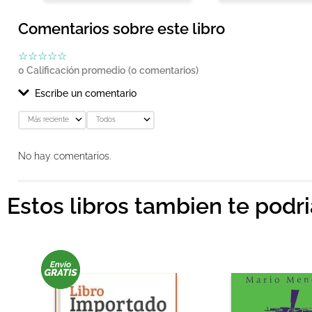
Comentarios sobre este libro
☆
☆
☆
☆
☆
0 Calificación promedio
(0 comentarios)
Escribe un comentario
Más reciente
Todos
Agregar comentario
No hay comentarios.
Título
Estos libros tambien te podr
Califica el producto de 1 a 5 estrellas
★
★
★
★
★
Tu nombre