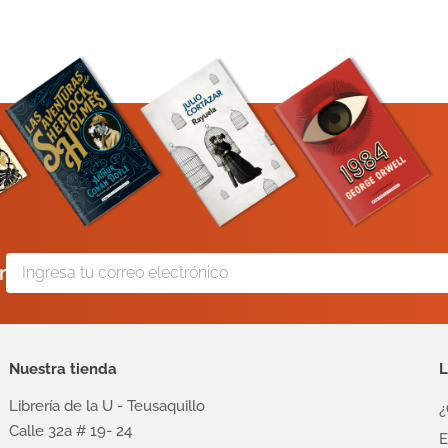
r
Nuestra tienda
L
Librería de la U - Teusaquillo
¿
Calle 32a # 19- 24
E