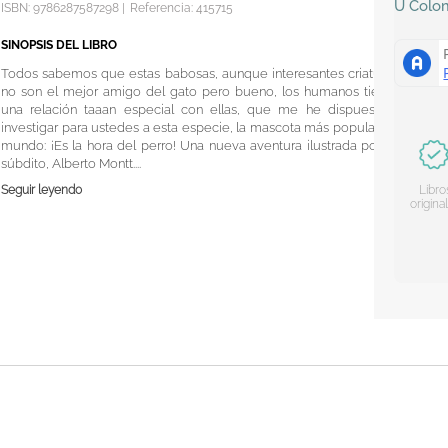
U
Colo
ISBN:
9786287587298
|
Referencia
:
415715
SINOPSIS DEL LIBRO
Todos sabemos que estas babosas, aunque interesantes criaturas,
no son el mejor amigo del gato pero bueno, los humanos tienen
una relación taaan especial con ellas, que me he dispuesto a
investigar para ustedes a esta especie, la mascota más popular del
mundo: ¡Es la hora del perro! Una nueva aventura ilustrada por mi
súbdito, Alberto Montt....
Seguir leyendo
Libro
origina