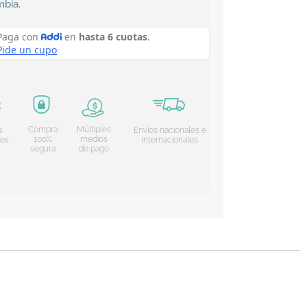
mbia
.
Compra
Múltiples
s
Envíos nacionales e
100%
medios
les
internacionales
segura
de pago