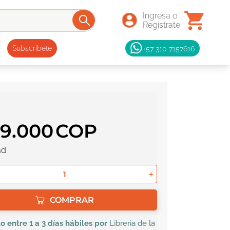
+57 310 7157616
Subscríbete
59
.
000
ad
＋
COMPRAR
lo
entre 1 a 3 días hábiles por
Libreria de la