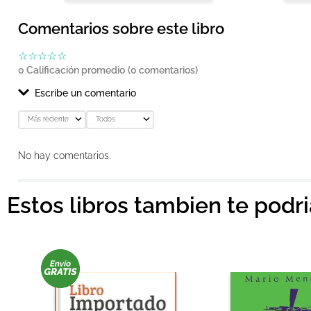
Comentarios sobre este libro
☆
☆
☆
☆
☆
0 Calificación promedio
(0 comentarios)
Escribe un comentario
Más reciente
Todos
Agregar comentario
No hay comentarios.
Título
Estos libros tambien te podr
Califica el producto de 1 a 5 estrellas
★
★
★
★
★
Tu nombre