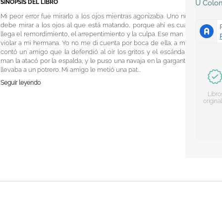
SINOPSIS DEL LIBRO
U
Colo
Mi peor error fue mirarlo a los ojos mientras agonizaba. Uno nunca
debe mirar a los ojos al que está matando, porque ahí es cuando
llega el remordimiento, el arrepentimiento y la culpa. Ese man iba a
violar a mi hermana. Yo no me di cuenta por boca de ella; a mí me
contó un amigo que la defendió al oír los gritos y el escándalo. El
man la atacó por la espalda, y le puso una navaja en la garganta. La
llevaba a un potrero. Mi amigo le metió una pat...
Seguir leyendo
Libro
origina