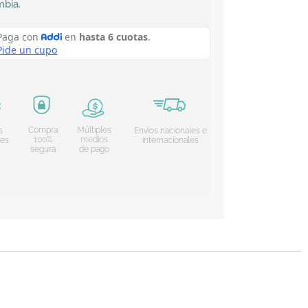
mbia
.
Compra
Múltiples
s
Envíos nacionales e
100%
medios
les
internacionales
segura
de pago