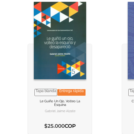
Tapa blanda
Entrega rápida
Ta
VER INFORMACION
VER INFORMACION
Le Guiño Un Ojo, Volteo La
C
Esquina
AGREGAR AL CARRITO
AGREGAR AL CARRITO
Gabriel Jaime Alzate
COP
$
25
.
000