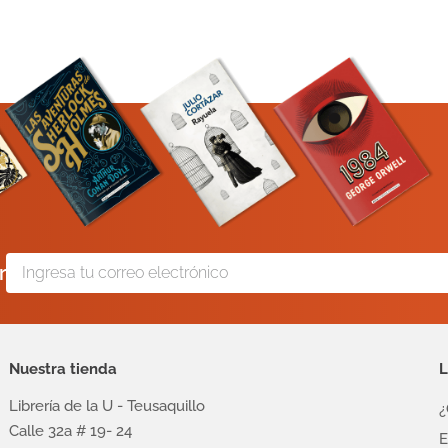
r
Nuestra tienda
L
Librería de la U - Teusaquillo
¿
Calle 32a # 19- 24
E