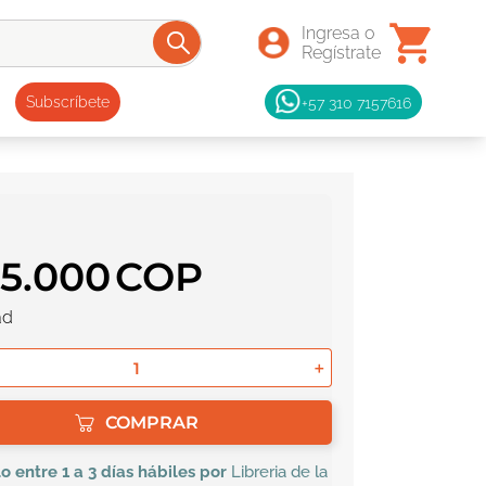
+57 310 7157616
Subscríbete
25
.
000
ad
＋
COMPRAR
lo
entre 1 a 3 días hábiles por
Libreria de la