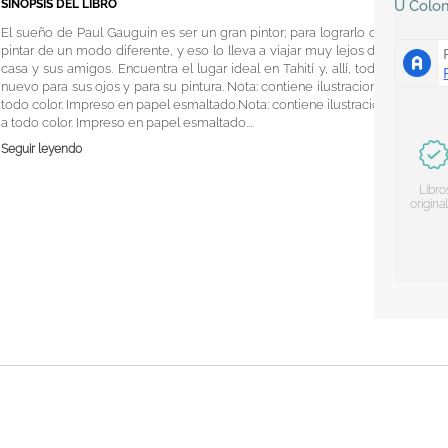
SINOPSIS DEL LIBRO
U
Colo
El sueño de Paul Gauguin es ser un gran pintor; para lograrlo debe
pintar de un modo diferente, y eso lo lleva a viajar muy lejos de su
casa y sus amigos. Encuentra el lugar ideal en Tahití y, allí, todo es
nuevo para sus ojos y para su pintura. Nota: contiene ilustraciones a
todo color. Impreso en papel esmaltado.Nota: contiene ilustraciones
a todo color. Impreso en papel esmaltado....
Seguir leyendo
Libro
origina