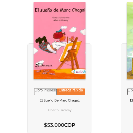
Libro Impreso
Entrega rápida
Lib
VER INFORMACION
VER INFORMACION
El Sueño De Marc Chagall
E
AGREGAR AL CARRITO
AGREGAR AL CARRITO
Alberto Urcaray
COP
$
53
.
000