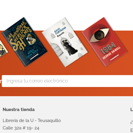
r
Nuestra tienda
L
Librería de la U - Teusaquillo
¿
Calle 32a # 19- 24
E