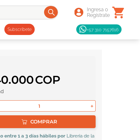
+57 310 7157616
Subscríbete
40
.
000
ad
＋
COMPRAR
lo
entre 1 a 3 días hábiles por
Libreria de la