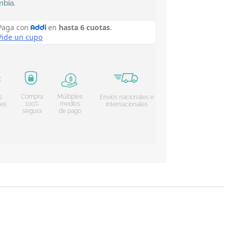
mbia
.
Compra
Múltiples
s
Envíos nacionales e
100%
medios
les
internacionales
segura
de pago