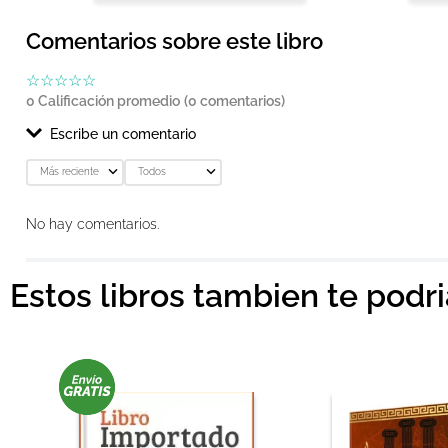
Comentarios sobre este libro
☆
☆
☆
☆
☆
0 Calificación promedio
(0 comentarios)
Escribe un comentario
Más reciente
Todos
Agregar comentario
No hay comentarios.
Título
Estos libros tambien te podr
Califica el producto de 1 a 5 estrellas
★
★
★
★
★
Tu nombre