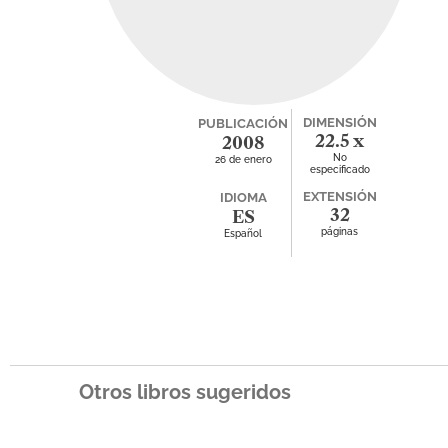
DIMENSIÓN
PUBLICACIÓN
22.5 x
2008
No
26 de enero
25.5
especificado
EXTENSIÓN
IDIOMA
32
ES
páginas
Español
Otros libros sugeridos