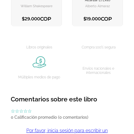
Alcanzar El Éxito
CARRITO
CARRITO
William Shakespeare
Alberto Almaraz
COP
COP
$
29
.
000
$
19
.
000
AGREGAR AL CARRITO
AGREGAR AL CARRITO
Libros originales
Compra 100% segura
Envíos nacionales e
internacionales
Múltiples medios de pago
Comentarios sobre este libro
☆
☆
☆
☆
☆
0 Calificación promedio
(0 comentarios)
Por favor, inicia sesión para escribir un