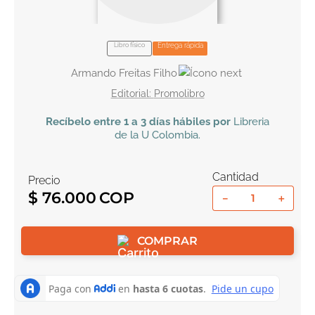
10
.
book haven
Libro físico
Entrega rápida
Armando Freitas Filho
Promolibro
Recíbelo
entre 1 a 3 días hábiles por
Libreria
de la U
Colombia
.
Cantidad
Precio
$
76
.
000
－
＋
COMPRAR