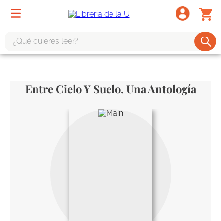
¿Qué quieres leer?
TÉRMINOS MÁS BUSCADOS
1
.
odisea
Entre Cielo Y Suelo. Una Antología
2
.
tote bag -
3
.
harry potter
4
.
iliada
5
.
edición especial
6
.
tarot
7
.
divina comedia
8
.
1984
9
.
ingenieria