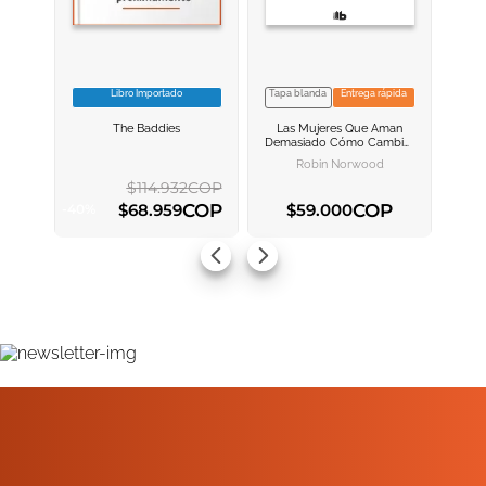
Libro Importado
Tapa blanda
Entrega rápida
VER INFORMACION
VER INFORMACION
The Baddies
Las Mujeres Que Aman
AGREGAR AL
AGREGAR AL
Demasiado
Cómo Cambiar
CARRITO
CARRITO
Nuestra Manera De Amar Y
Robin Norwood
Así Dejar De Sufrir
$
114
.
932
COP
COP
COP
$
68
.
959
$
59
.
000
-
40
%
AGREGAR AL CARRITO
AGREGAR AL CARRITO