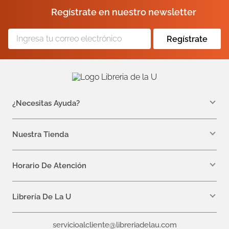
Regístrate en nuestro newsletter
Regístrate
¿Necesitas Ayuda?
WhatsApp +57 310 7157616
servicioalcliente@libreriadelau.com
Nuestra Tienda
Teléfono 601 5800563
Librería de la U - Teusaquillo
Calle 32a # 19- 24
Horario De Atención
Lunes, Jueves y Viernes: 7:00 a.m a 5:00 p.m
Martes y Miércoles: 7:00 a.m a 6:00 p.m.
Librería De La U
¿Quiénes somos?
servicioalcliente@libreriadelau.com