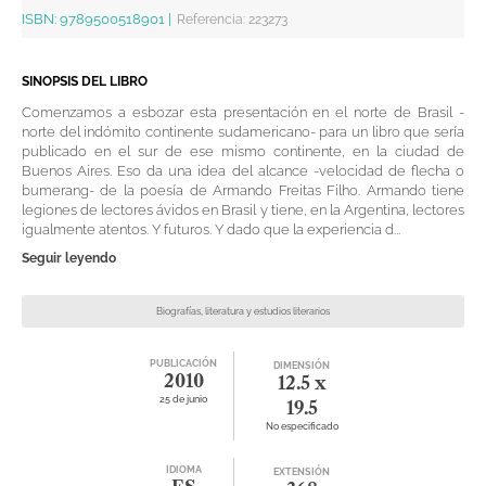
ISBN:
9789500518901
|
Referencia
:
223273
SINOPSIS DEL LIBRO
Comenzamos a esbozar esta presentación en el norte de Brasil -
norte del indómito continente sudamericano- para un libro que sería
publicado en el sur de ese mismo continente, en la ciudad de
Buenos Aires. Eso da una idea del alcance -velocidad de flecha o
bumerang- de la poesía de Armando Freitas Filho. Armando tiene
legiones de lectores ávidos en Brasil y tiene, en la Argentina, lectores
igualmente atentos. Y futuros. Y dado que la experiencia d...
Seguir leyendo
Biografías, literatura y estudios literarios
PUBLICACIÓN
DIMENSIÓN
2010
12.5 x
25 de junio
19.5
No especificado
IDIOMA
EXTENSIÓN