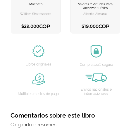
Macbeth
Valores Y Virtudes Para
AGREGAR AL
AGREGAR AL
Alcanzar El Éxito
CARRITO
CARRITO
William Shakespeare
Alberto Almaraz
COP
COP
$
29
.
000
$
19
.
000
AGREGAR AL CARRITO
AGREGAR AL CARRITO
Libros originales
Compra 100% segura
Envíos nacionales e
internacionales
Múltiples medios de pago
Comentarios sobre este libro
Cargando el resumen…