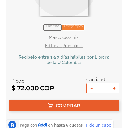
10
.
book haven
Libro físico
Entrega rápida
Marco Cassini
Promolibro
Recíbelo
entre 1 a 3 días hábiles por
Libreria
de la U
Colombia
.
Cantidad
Precio
$
72
.
000
－
＋
COMPRAR