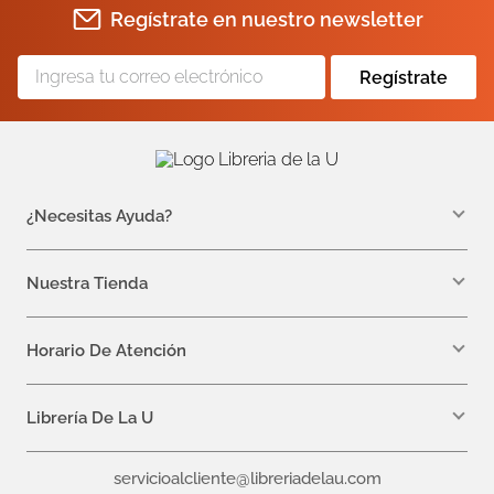
Regístrate en nuestro newsletter
Regístrate
¿Necesitas Ayuda?
WhatsApp +57 310 7157616
servicioalcliente@libreriadelau.com
Nuestra Tienda
Teléfono 601 5800563
Librería de la U - Teusaquillo
Calle 32a # 19- 24
Horario De Atención
Lunes, Jueves y Viernes: 7:00 a.m a 5:00 p.m
Martes y Miércoles: 7:00 a.m a 6:00 p.m.
Librería De La U
¿Quiénes somos?
servicioalcliente@libreriadelau.com
Editoriales aliadas