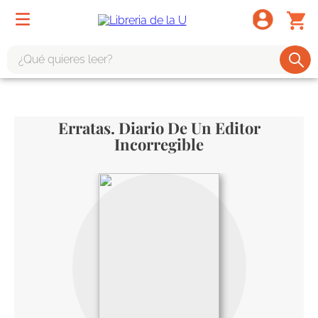
¿Qué quieres leer?
TÉRMINOS MÁS BUSCADOS
1
.
odisea
Erratas. Diario De Un Editor
2
.
tote bag -
Incorregible
3
.
harry potter
4
.
edición especial
5
.
iliada
6
.
tarot
7
.
divina comedia
8
.
1984
9
.
el cielo selva