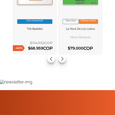
Libro Importado
Tapa dura
Entrega rápida
VER INFORMACION
VER INFORMACION
The Baddies
La Hora De Los Lobos
AGREGAR AL
AGREGAR AL
CARRITO
CARRITO
Mario Mendoza
$
114
.
932
COP
COP
COP
$
68
.
959
$
79
.
000
-
40
%
AGREGAR AL CARRITO
AGREGAR AL CARRITO