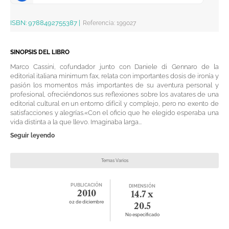
ISBN:
9788492755387
|
Referencia
:
199027
SINOPSIS DEL LIBRO
Marco Cassini, cofundador junto con Daniele di Gennaro de la
editorial italiana minimum fax, relata con importantes dosis de ironía y
pasión los momentos más importantes de su aventura personal y
profesional, ofreciéndonos sus reflexiones sobre los avatares de una
editorial cultural en un entorno difícil y complejo, pero no exento de
satisfacciones y alegrías.«Con el oficio que he elegido esperaba una
vida distinta a la que llevo. Imaginaba larga...
Seguir leyendo
Temas Varios
PUBLICACIÓN
DIMENSIÓN
2010
14.7 x
02 de diciembre
20.5
No especificado