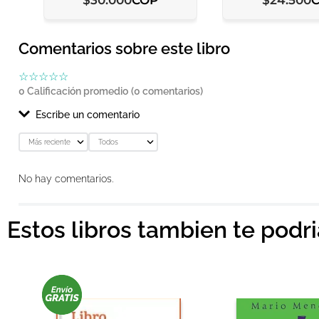
$
30
.
000
$
24
.
500
Comentarios sobre este libro
☆
☆
☆
☆
☆
0 Calificación promedio
(0 comentarios)
Escribe un comentario
Más reciente
Todos
Agregar comentario
No hay comentarios.
Título
Estos libros tambien te podr
Califica el producto de 1 a 5 estrellas
★
★
★
★
★
Tu nombre