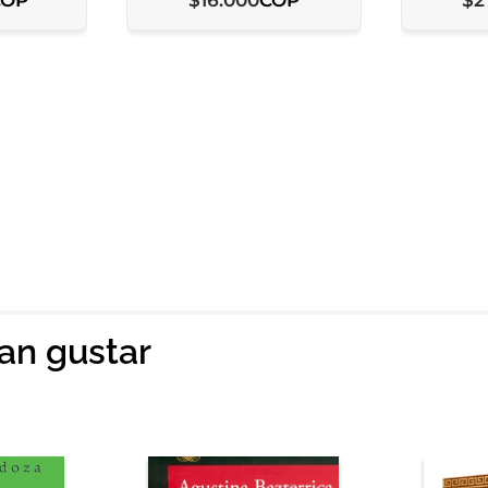
$
16
.
000
$
2
ian gustar