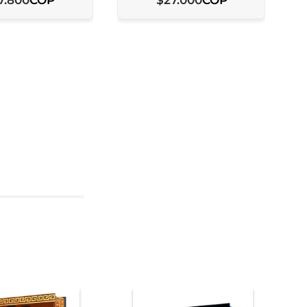
7
.
800
$
27
.
000