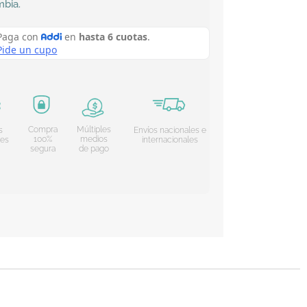
mbia
.
Compra
Múltiples
s
Envíos nacionales e
100%
medios
les
internacionales
segura
de pago