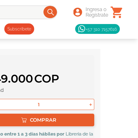
+57 310 7157616
Subscríbete
49
.
000
ad
＋
COMPRAR
lo
entre 1 a 3 días hábiles por
Libreria de la