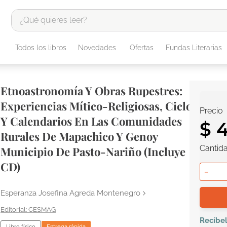
¿Qué quieres leer?
TÉRMINOS MÁS BUSCADOS
Todos los libros
Novedades
Ofertas
Fundas Literarias
1
.
odisea
2
.
tote bag -
Etnoastronomía Y Obras Rupestres:
3
.
harry potter
Experiencias Mítico-Religiosas, Ciclos
Precio
4
.
edición especial
Y Calendarios En Las Comunidades
$
5
.
iliada
Rurales De Mapachico Y Genoy
Cantid
6
Municipio De Pasto-Nariño (Incluye
.
tarot
CD)
7
.
divina comedia
－
8
.
1984
Esperanza Josefina Agreda Montenegro
9
.
el cielo selva
CESMAG
10
.
book haven
Recíbe
Libro físico
Entrega rápida