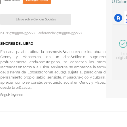
U
Colo
Libros sobre Ciencias Sociales
ISBN:
9789588439068
|
Referencia
:
9789588439068
SINOPSIS DEL LIBRO
En cada palabra aflora la cosmovisi&oacute;n de los abuelos de
Libro
Genoy y Mapachico, en un dise&ntilde;o sugerente y
origina
profundamente end&oacute;geno, se cosechan las memorias
recreadas en torno a la Tulpa. As&iacute; se emprende la estructura
del sistema de Etnoastronom&iacute;a sujeta al paradigma de un
pensamiento propio, sabio, sensible, m&aacute;gico y cultural para
apreciar como se construye el tejido social en Genoy y Mapachico,
desde la pr&aacu...
Seguir leyendo