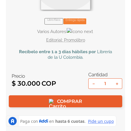
10
.
el cielo selva
Libro físico
Entrega rápida
Varios Autores
Promolibro
Recíbelo
entre 1 a 3 días hábiles por
Libreria
de la U
Colombia
.
Cantidad
Precio
$
30
.
000
－
＋
COMPRAR