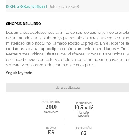
ISBN:
9788493726911
|
Referencia
:
48948
SINOPSIS DEL LIBRO
Dos amantes adolescentes al límite de sus fuerzas huyen de la tutela
de un mundo que les aburre y que no toleran para guarecerse en un
misterioso club nocturno llamado Rostro Expresivo. En el exterior, la
ciudad asiste a un apocalíptico enfrentamiento entre Hades y Eros.
Restaurantes chinos, fiestas de disfraces, drogas translúcidas y
oscuridad envuelven este viaje alucinado a un abismo privado tan
siniestro y descorazonador como el de cualquier ...
Seguir leyendo
Libros de Literatura
PUBLICACIÓN
DIMENSIÓN
2010
10.5 x 15
26 de enero
tamaño
pequeño
IDIOMA
EXTENSIÓN
ES
62