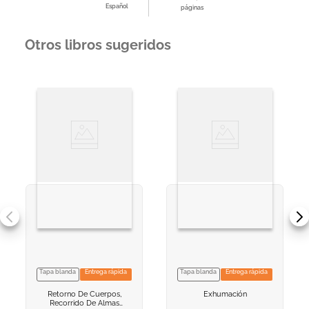
Español
páginas
Otros libros sugeridos
Tapa blanda
Entrega rápida
Tapa blanda
Entrega rápida
VER INFORMACION
VER INFORMACION
Retorno De Cuerpos,
Exhumación
AGREGAR AL
AGREGAR AL
Recorrido De Almas