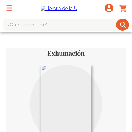
¿Qué quieres leer?
TÉRMINOS MÁS BUSCADOS
1
.
odisea
Exhumación
2
.
tote bag -
3
.
harry potter
4
.
iliada
5
.
edición especial
6
.
divina comedia
7
.
tarot
8
.
1984
9
.
book haven