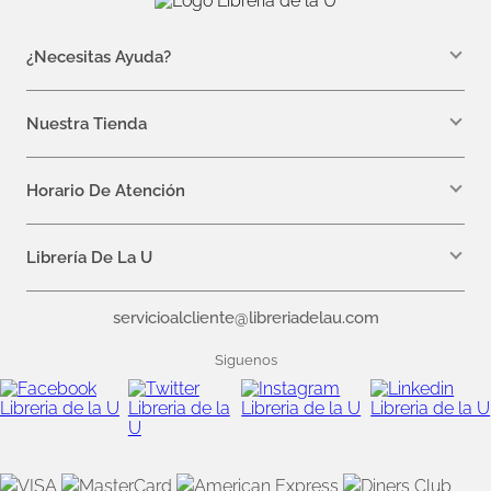
¿Necesitas Ayuda?
WhatsApp +57 310 7157616
servicioalcliente@libreriadelau.com
Nuestra Tienda
Teléfono 601 5800563
Librería de la U - Teusaquillo
Calle 32a # 19- 24
Horario De Atención
Lunes, Jueves y Viernes: 7:00 a.m a 5:00 p.m
Martes y Miércoles: 7:00 a.m a 6:00 p.m.
Librería De La U
¿Quiénes somos?
servicioalcliente@libreriadelau.com
Editoriales aliadas
Preguntas frecuentes
Siguenos
Nuestras politicas de atención
Superintendencia de Industria y Comercio