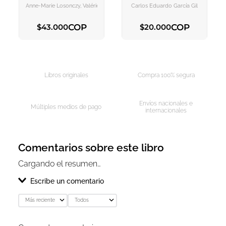
CARRITO
CARRITO
Exhumaciones Y Duelos
Anne-Marie Losonczy, Valérie Robin Azevedo
Carlos Eduardo García Gil
Colectivos En Amrica
Latina Y Espaa
COP
COP
$
43
.
000
$
20
.
000
AGREGAR AL CARRITO
AGREGAR AL CARRITO
Libros originales
Compra 100% segura
Envíos nacionales e
Múltiples medios de pago
internacionales
Comentarios sobre este libro
Cargando el resumen…
Escribe un comentario
Más reciente
Todos
Agregar comentario