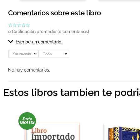
Comentarios sobre este libro
☆
☆
☆
☆
☆
0 Calificación promedio
(0 comentarios)
Escribe un comentario
Más reciente
Todos
Agregar comentario
No hay comentarios.
Título
Estos libros tambien te podr
Califica el producto de 1 a 5 estrellas
★
★
★
★
★
Tu nombre