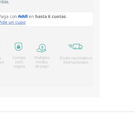
mbia
.
Compra
Múltiples
s
Envíos nacionales e
100%
medios
les
internacionales
segura
de pago