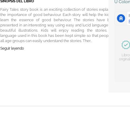
SINOPSIS DEL LIBRO
U
Colo
Fairy Tales story book is an exciting collection of stories explaining
the importance of good behaviour. Each story will help the kids to
learn the essence of good behaviour. The stories have been
presented in an interesting way using easy and lucid language with
beautiful illustrations. Kids will enjoy reading the stories. The
language used in this book has been kept simple so that people of
all age groups can easily understand the stories. Ther...
Seguir leyendo
Libro
origina