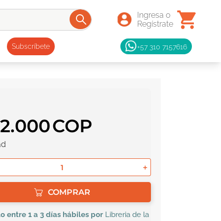
+57 310 7157616
Subscríbete
32
.
000
ad
＋
COMPRAR
lo
entre 1 a 3 días hábiles por
Libreria de la