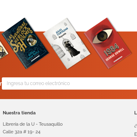
r
Nuestra tienda
L
Librería de la U - Teusaquillo
¿
Calle 32a # 19- 24
E