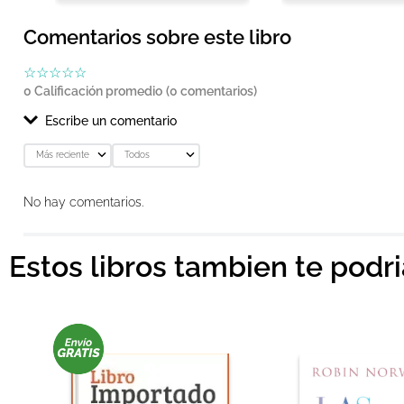
Comentarios sobre este libro
☆
☆
☆
☆
☆
0 Calificación promedio
(0 comentarios)
Escribe un comentario
Más reciente
Todos
Agregar comentario
No hay comentarios.
Título
Estos libros tambien te podr
Califica el producto de 1 a 5 estrellas
★
★
★
★
★
Tu nombre