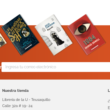
r
Nuestra tienda
L
Librería de la U - Teusaquillo
¿
Calle 32a # 19- 24
E