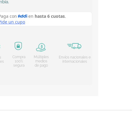
mbia
.
Compra
Múltiples
s
Envíos nacionales e
100%
medios
les
internacionales
segura
de pago