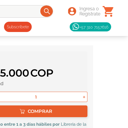
+57 310 7157616
Subscríbete
55
.
000
ad
＋
COMPRAR
lo
entre 1 a 3 días hábiles por
Libreria de la