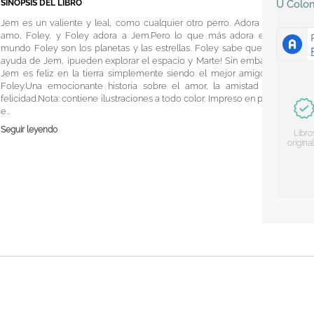
SINOPSIS DEL LIBRO
U
Colo
Jem es un valiente y leal, como cualquier otro perro. Adora a su
amo, Foley, y Foley adora a Jem.Pero lo que más adora en el
mundo Foley son los planetas y las estrellas. Foley sabe que con
ayuda de Jem, ¡pueden explorar el espacio y Marte! Sin embargo,
Jem es feliz en la tierra simplemente siendo el mejor amigo de
Foley.Una emocionante historia sobre el amor, la amistad y la
felicidad.Nota: contiene ilustraciones a todo color. Impreso en papel
e...
Seguir leyendo
Libro
origina