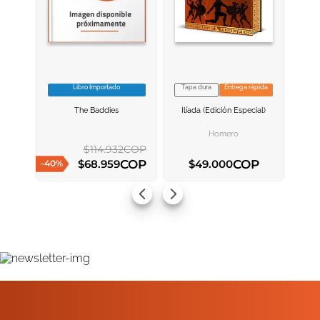
Libro Importado
Tapa dura
Entrega rápida
VER INFORMACION
VER INFORMACION
The Baddies
Ilíada (edición Especial)
AGREGAR AL
AGREGAR AL
CARRITO
CARRITO
Homero
$
114
.
932
COP
COP
COP
$
68
.
959
$
49
.
000
-
40
%
AGREGAR AL CARRITO
AGREGAR AL CARRITO