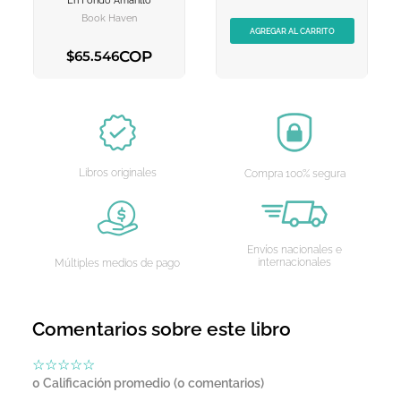
En Fondo Amarillo
CARRITO
CARRITO
Book Haven
AGREGAR AL CARRITO
COP
$
65
.
546
AGREGAR AL CARRITO
Libros originales
Compra 100% segura
Envíos nacionales e
internacionales
Múltiples medios de pago
Comentarios sobre este libro
☆
☆
☆
☆
☆
0 Calificación promedio
(0 comentarios)