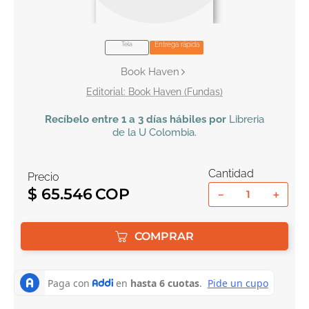
10
.
book haven
Tela
Entrega rápida
Book Haven
Book Haven (Fundas)
Recíbelo
entre 1 a 3 días hábiles por
Libreria
de la U
Colombia
.
Cantidad
Precio
$
65
.
546
－
＋
COMPRAR