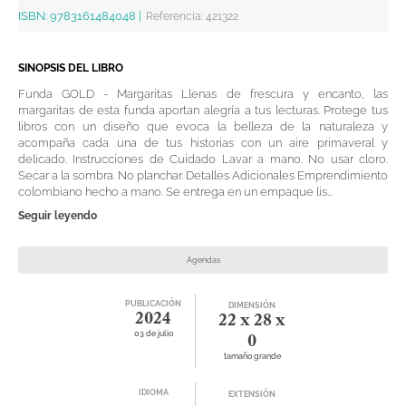
ISBN:
9783161484048
|
Referencia
:
421322
SINOPSIS DEL LIBRO
Funda GOLD - Margaritas Llenas de frescura y encanto, las
margaritas de esta funda aportan alegría a tus lecturas. Protege tus
libros con un diseño que evoca la belleza de la naturaleza y
acompaña cada una de tus historias con un aire primaveral y
delicado. Instrucciones de Cuidado Lavar a mano. No usar cloro.
Secar a la sombra. No planchar. Detalles Adicionales Emprendimiento
colombiano hecho a mano. Se entrega en un empaque lis...
Seguir leyendo
Agendas
PUBLICACIÓN
DIMENSIÓN
2024
22 x 28 x
03 de julio
0
tamaño grande
IDIOMA
EXTENSIÓN