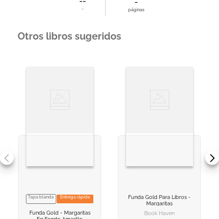
--
-
-
páginas
Otros libros sugeridos
Funda Gold Para Libros -
Tapa blanda
Entrega rápida
VER INFORMACION
NO DISPONIBLE
Margaritas
Funda Gold - Margaritas
Book Haven
AGREGAR AL
AGREGAR AL