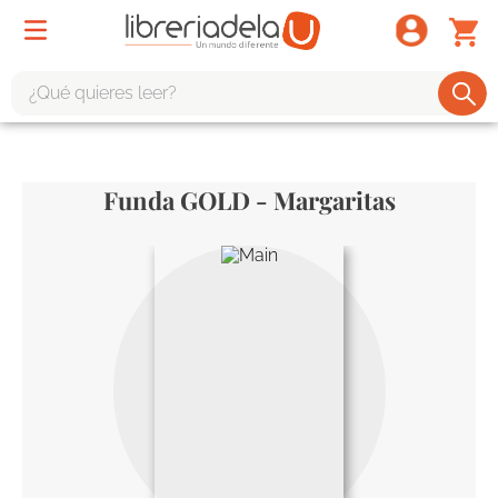
¿Qué quieres leer?
TÉRMINOS MÁS BUSCADOS
1
.
odisea
Funda GOLD - Margaritas
2
.
tote bag -
3
.
harry potter
4
.
edición especial
5
.
iliada
6
.
tarot
7
.
divina comedia
8
.
1984
9
.
el cielo selva