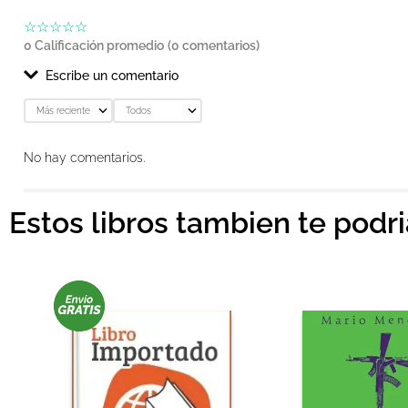
☆
☆
☆
☆
☆
0 Calificación promedio
(0 comentarios)
Escribe un comentario
Más reciente
Todos
Agregar comentario
No hay comentarios.
Título
Estos libros tambien te podr
Califica el producto de 1 a 5 estrellas
★
★
★
★
★
Tu nombre
Dirección de email