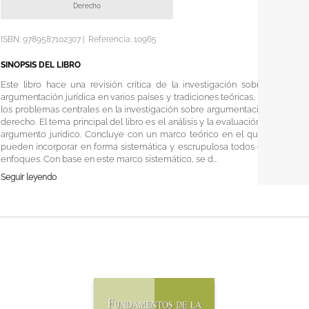
Derecho
ISBN:
9789587102307
|
Referencia
:
10965
SINOPSIS DEL LIBRO
Este libro hace una revisión crítica de la investigación sobre la
argumentación jurídica en varios países y tradiciones teóricas, y de
los problemas centrales en la investigación sobre argumentación y
derecho. El tema principal del libro es el análisis y la evaluación del
argumento jurídico. Concluye con un marco teórico en el que se
pueden incorporar en forma sistemática y escrupulosa todos esos
enfoques. Con base en este marco sistemático, se d...
Seguir leyendo