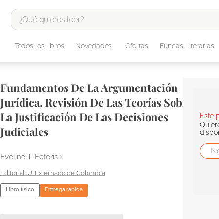
¿Qué quieres leer?
TÉRMINOS MÁS BUSCADOS
Todos los libros
Novedades
Ofertas
Fundas Literarias
1
.
odisea
2
.
tote bag -
Fundamentos De La Argumentación
3
.
harry potter
Jurídica. Revisión De Las Teorías Sobre
4
.
iliada
La Justificación De Las Decisiones
Este 
Quier
5
.
edición especial
Judiciales
dispo
6
.
divina comedia
Eveline T. Feteris
7
.
tarot
U. Externado de Colombia
8
.
1984
Libro físico
Entrega rápida
9
.
book haven
10
.
el cielo selva