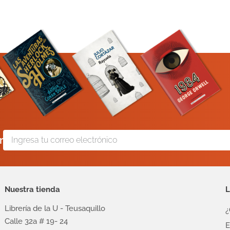
r
Nuestra tienda
L
Librería de la U - Teusaquillo
¿
Calle 32a # 19- 24
E