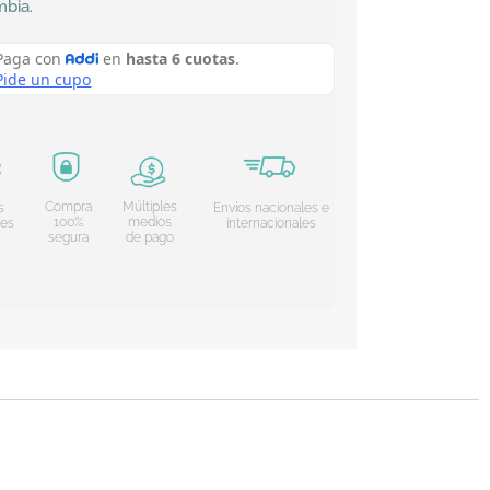
mbia
.
Compra
Múltiples
s
Envíos nacionales e
100%
medios
les
internacionales
segura
de pago