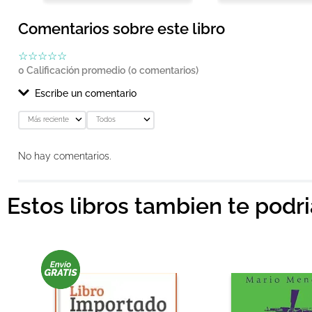
Comentarios sobre este libro
☆
☆
☆
☆
☆
0 Calificación promedio
(0 comentarios)
Escribe un comentario
Más reciente
Todos
Agregar comentario
No hay comentarios.
Título
Estos libros tambien te podr
Califica el producto de 1 a 5 estrellas
★
★
★
★
★
Tu nombre