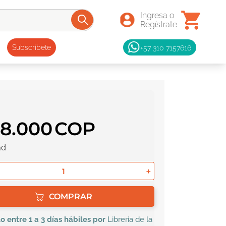
+57 310 7157616
Subscríbete
58
.
000
ad
＋
COMPRAR
lo
entre 1 a 3 días hábiles por
Libreria de la