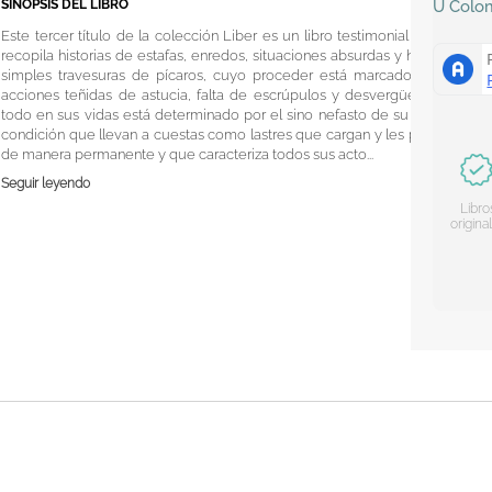
SINOPSIS DEL LIBRO
U
Colo
Este tercer título de la colección Liber es un libro testimonial que
recopila historias de estafas, enredos, situaciones absurdas y hasta
simples travesuras de pícaros, cuyo proceder está marcado por
acciones teñidas de astucia, falta de escrúpulos y desvergüenza;
todo en sus vidas está determinado por el sino nefasto de su baja
condición que llevan a cuestas como lastres que cargan y les pesa
de manera permanente y que caracteriza todos sus acto...
Seguir leyendo
Libro
origina