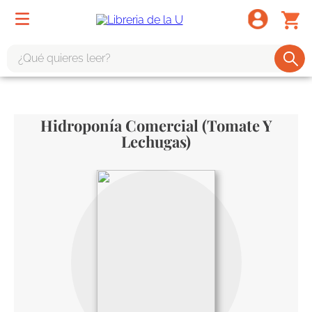
¿Qué quieres leer?
TÉRMINOS MÁS BUSCADOS
1
.
odisea
Hidroponía Comercial (tomate Y
2
.
tote bag -
Lechugas)
3
.
harry potter
4
.
iliada
5
.
edición especial
6
.
tarot
7
.
divina comedia
8
.
1984
9
.
ingenieria