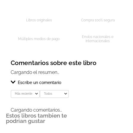
Libros originales
Compra 100% segura
Envíos nacionales e
Múltiples medios de pago
internacionales
Comentarios sobre este libro
Cargando el resumen…
Escribe un comentario
Más reciente
Todos
Agregar comentario
Cargando comentarios…
Estos libros tambien te
Título
podrian gustar