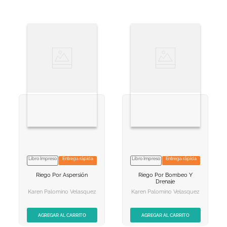
Libro Impreso
Entrega rápida
Libro Impreso
Entrega rápida
NO DISPONIBLE
NO DISPONIBLE
Riego Por Aspersión
Riego Por Bombeo Y
AGREGAR AL
AGREGAR AL
Drenaje
CARRITO
CARRITO
Karen Palomino Velasquez
Karen Palomino Velasquez
AGREGAR AL CARRITO
AGREGAR AL CARRITO