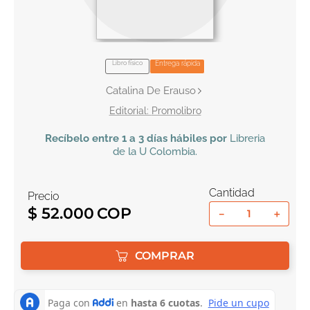
10
.
book haven
Libro físico
Entrega rápida
Catalina De Erauso
Promolibro
Recíbelo
entre 1 a 3 días hábiles por
Libreria
de la U
Colombia
.
Cantidad
Precio
$
52
.
000
－
＋
COMPRAR