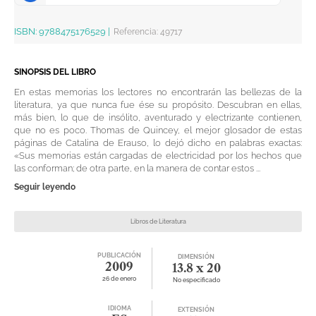
ISBN:
9788475176529
|
Referencia
:
49717
SINOPSIS DEL LIBRO
En estas memorias los lectores no encontrarán las bellezas de la
literatura, ya que nunca fue ése su propósito. Descubran en ellas,
más bien, lo que de insólito, aventurado y electrizante contienen,
que no es poco. Thomas de Quincey, el mejor glosador de estas
páginas de Catalina de Erauso, lo dejó dicho en palabras exactas:
«Sus memorias están cargadas de electricidad por los hechos que
las conforman; de otra parte, en la manera de contar estos ...
Seguir leyendo
Libros de Literatura
PUBLICACIÓN
DIMENSIÓN
2009
13.8 x 20
26 de enero
No especificado
IDIOMA
EXTENSIÓN