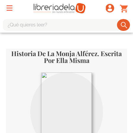
¿Qué quieres leer?
TÉRMINOS MÁS BUSCADOS
1
.
odisea
Historia De La Monja Alférez. Escrita
2
.
tote bag -
Por Ella Misma
3
.
harry potter
4
.
iliada
5
.
edición especial
6
.
tarot
7
.
divina comedia
8
.
1984
9
.
el cielo selva