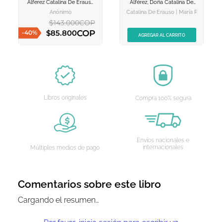
AGREGAR AL
AGREGAR AL
Alferez Catalina De Erauso
Alférez, Doña Catalina De
CARRITO
CARRITO
Escrita Por Ella Misma
Erauso, Escrita Por Ella
Anónimo
Catalina De Erauso | María Piedad Q
Misma
$
143
.
000
COP
COP
$
85
.
800
-
40
%
AGREGAR AL CARRITO
AGREGAR AL CARRITO
Libros originales
Compra 100% segura
Envíos nacionales e
internacionales
Múltiples medios de pago
Comentarios sobre este libro
Cargando el resumen…