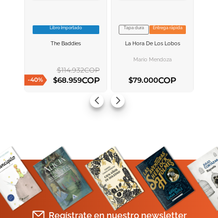
Libro Importado
Tapa dura
Entrega rápida
VER INFORMACION
VER INFORMACION
The Baddies
La Hora De Los Lobos
AGREGAR AL
AGREGAR AL
CARRITO
CARRITO
Mario Mendoza
$
114
.
932
COP
COP
COP
$
68
.
959
$
79
.
000
-
40
%
AGREGAR AL CARRITO
AGREGAR AL CARRITO
Regístrate en nuestro newsletter