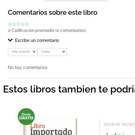
Comentarios sobre este libro
☆
☆
☆
☆
☆
0 Calificación promedio
(0 comentarios)
Escribe un comentario
Más reciente
Todos
Agregar comentario
No hay comentarios.
Título
Estos libros tambien te podr
Califica el producto de 1 a 5 estrellas
★
★
★
★
★
Tu nombre