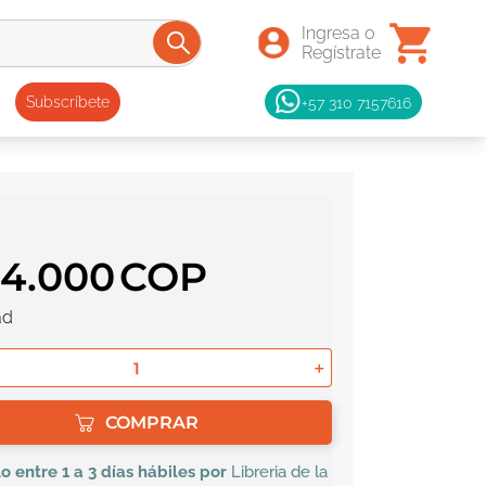
+57 310 7157616
Subscríbete
34
.
000
ad
＋
COMPRAR
lo
entre 1 a 3 días hábiles por
Libreria de la