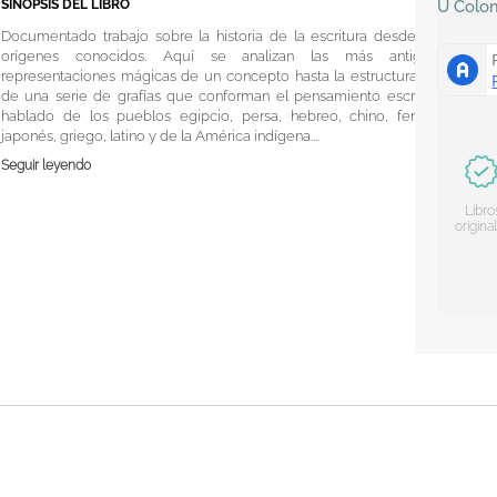
SINOPSIS DEL LIBRO
U
Colo
Documentado trabajo sobre la historia de la escritura desde sus
orígenes conocidos. Aquí se analizan las más antiguas
representaciones mágicas de un concepto hasta la estructuración
de una serie de grafías que conforman el pensamiento escrito y
hablado de los pueblos egipcio, persa, hebreo, chino, fenicio,
japonés, griego, latino y de la América indígena....
Seguir leyendo
Libro
origina