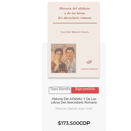
Tapa blanda
Bajo pedido
VER INFORMACION
VER INFORMACION
Historia Del Alfabeto Y De Las
Letras Del Abecedario Romano
AGREGAR AL CARRITO
AGREGAR AL CARRITO
Marcos García Juan José
COP
$
173
.
500