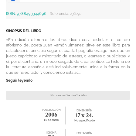
ISBN:
9788493344696
|
Referencia
:
236292
SINOPSIS DEL LIBRO
«En edición diferente los libros dicen cosa distinta», el certero
aforismo del poeta Juan Ramón Jiménez, sirve en este libro para
establecer el principio según el cual la tipografía es algo más que un
juego caprichoso y minoritario de estetas, diletantes o publicistas, y
sí, por el contrario, un modo sesgado de crear sentido. La historia de
la literatura española está indisolublemente unida a la forma en la
que se ha editado, y conociendo esta ac...
Seguir leyendo
Libros sobre Ciencias Sociales
PUBLICACIÓN
DIMENSIÓN
2006
17 x 24.
26 de enero
No especificado
IDIOMA
EXTENSIÓN