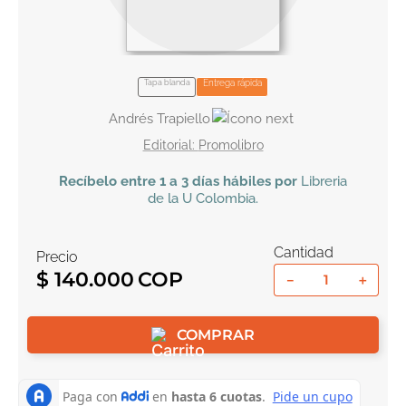
10
.
book haven
Tapa blanda
Entrega rápida
Andrés Trapiello
Promolibro
Recíbelo
entre 1 a 3 días hábiles por
Libreria
de la U
Colombia
.
Cantidad
Precio
$
140
.
000
－
＋
COMPRAR