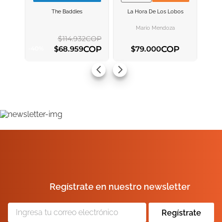
VER INFORMACION
VER INFORMACION
The Baddies
La Hora De Los Lobos
AGREGAR AL
AGREGAR AL
CARRITO
CARRITO
Mario Mendoza
$
114
.
932
COP
COP
COP
$
68
.
959
$
79
.
000
-
40
%
AGREGAR AL CARRITO
AGREGAR AL CARRITO
Regístrate en nuestro newsletter
Regístrate