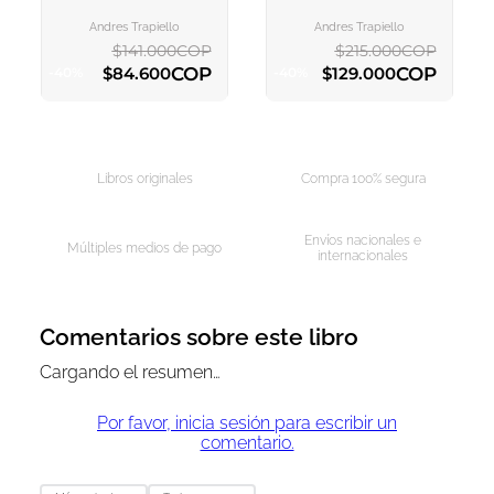
AGREGAR AL
AGREGAR AL
CARRITO
CARRITO
Andres Trapiello
Andres Trapiello
$
141
.
000
COP
$
215
.
000
COP
COP
COP
$
84
.
600
$
129
.
000
-
40
%
-
40
%
AGREGAR AL CARRITO
AGREGAR AL CARRITO
Libros originales
Compra 100% segura
Envíos nacionales e
Múltiples medios de pago
internacionales
Comentarios sobre este libro
Cargando el resumen…
Por favor, inicia sesión para escribir un
comentario.