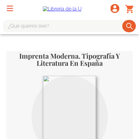
¿Qué quieres leer?
TÉRMINOS MÁS BUSCADOS
1
.
odisea
Imprenta Moderna. Tipografía Y
2
.
tote bag -
Literatura En España
3
.
harry potter
4
.
edición especial
5
.
iliada
6
.
tarot
7
.
divina comedia
8
.
1984
9
.
el cielo selva