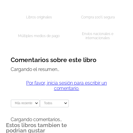
AGREGAR AL CARRITO
AGREGAR AL CARRITO
Libros originales
Compra 100% segura
Envíos nacionales e
Múltiples medios de pago
internacionales
Comentarios sobre este libro
Cargando el resumen…
Por favor, inicia sesión para escribir un
comentario.
Más reciente
Todos
Cargando comentarios…
Estos libros tambien te
podrian gustar