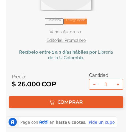
10
.
el cielo selva
Libro físico
Entrega rápida
Varios Autores
Promolibro
Recíbelo
entre 1 a 3 días hábiles por
Libreria
de la U
Colombia
.
Cantidad
Precio
$
26
.
000
－
＋
COMPRAR