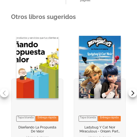
páginas
Otros libros sugeridos
Tapa blanda
Entrega rápida
Tapa blanda
Entrega rápida
VER INFORMACION
VER INFORMACION
Diseñando La Propuesta
Ladybug Y Cat Noir
AGREGAR AL
AGREGAR AL
De Valor
Miraculous - Origen. Parte
CARRITO
CARRITO
1