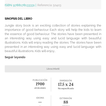
ISBN:
9788178133331
|
Referencia
:
50403
SINOPSIS DEL LIBRO
Jungle story book is an exciting collection of stories explaining the
importance of good behaviour. Each story will help the kids to learn
the essence of good behaviour. The stories have been presented in
an interesting way using easy and lucid language with beautiful
illustrations. Kids will enjoy reading the stories. The stories have been
presented in an interesting way using easy and lucid language with
beautiful illustrations. Kids will enjoy...
Seguir leyendo
Libros Infantil
PUBLICACIÓN
DIMENSIÓN
1900
17.5 x 24
26 de enero
No especificado
IDIOMA
EXTENSIÓN
--
88
-