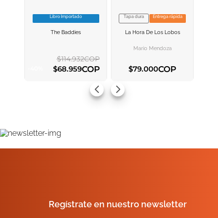
Libro Importado
Tapa dura
Entrega rápida
VER INFORMACION
VER INFORMACION
The Baddies
La Hora De Los Lobos
AGREGAR AL
AGREGAR AL
CARRITO
CARRITO
Mario Mendoza
$
114
.
932
COP
COP
COP
$
68
.
959
$
79
.
000
-
40
%
AGREGAR AL CARRITO
AGREGAR AL CARRITO
Regístrate en nuestro newsletter