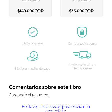
Varios Autores
Varios Autores
COP
COP
$
149
.
000
$
35
.
000
AGREGAR AL CARRITO
AGREGAR AL CARRITO
Libros originales
Compra 100% segura
Envíos nacionales e
internacionales
Múltiples medios de pago
Comentarios sobre este libro
Cargando el resumen…
Por favor, inicia sesión para escribir un
comentario.