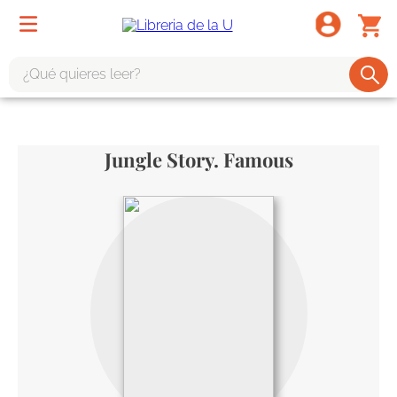
¿Qué quieres leer?
TÉRMINOS MÁS BUSCADOS
1
.
odisea
Jungle Story. Famous
2
.
tote bag -
3
.
harry potter
4
.
iliada
5
.
edición especial
6
.
divina comedia
7
.
tarot
8
.
1984
9
.
book haven