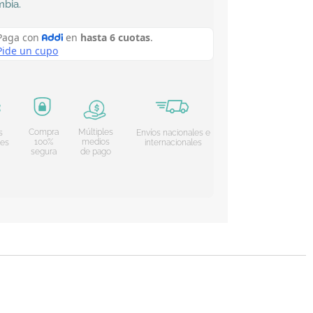
mbia
.
Compra
Múltiples
s
Envíos nacionales e
100%
medios
les
internacionales
segura
de pago