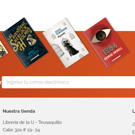
r
Nuestra tienda
L
Librería de la U - Teusaquillo
¿
Calle 32a # 19- 24
E