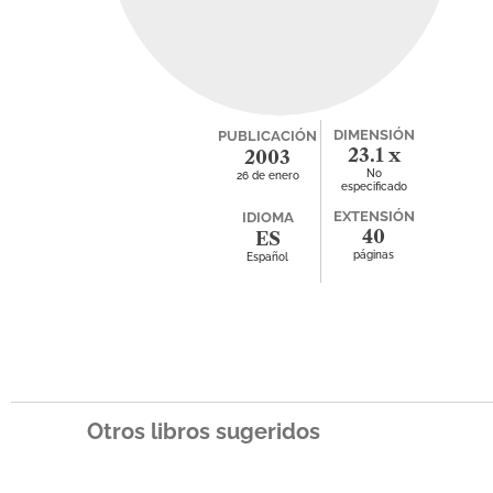
DIMENSIÓN
PUBLICACIÓN
23.1 x
2003
No
26 de enero
26.4
especificado
EXTENSIÓN
IDIOMA
40
ES
páginas
Español
Otros libros sugeridos