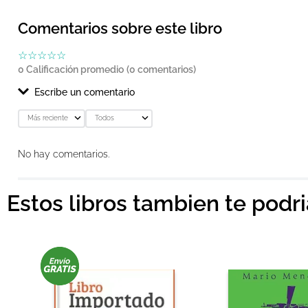
Comentarios sobre este libro
☆
☆
☆
☆
☆
0 Calificación promedio
(0 comentarios)
Escribe un comentario
Más reciente
Todos
Agregar comentario
No hay comentarios.
Título
Estos libros tambien te podr
Califica el producto de 1 a 5 estrellas
★
★
★
★
★
Tu nombre