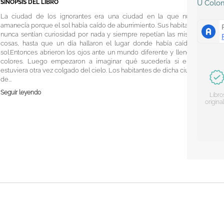
SINOPSIS DEL LIBRO
U
Colo
La ciudad de los ignorantes era una ciudad en la que nunca
amanecía porque el sol había caído de aburrimiento. Sus habitantes
nunca sentían curiosidad por nada y siempre repetían las mismas
cosas, hasta que un día hallaron el lugar donde había caído el
sol.Entonces abrieron los ojos ante un mundo diferente y lleno de
colores. Luego empezaron a imaginar qué sucedería si el sol
estuviera otra vez colgado del cielo. Los habitantes de dicha ciudad
de...
Seguir leyendo
Libro
origina