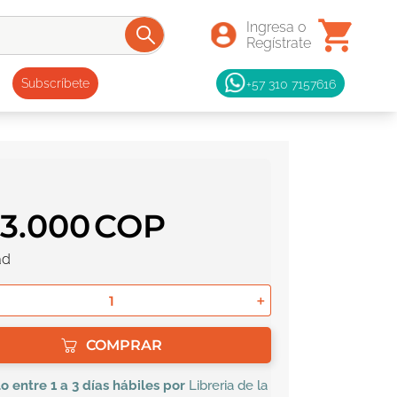
+57 310 7157616
Subscríbete
53
.
000
ad
＋
COMPRAR
lo
entre 1 a 3 días hábiles por
Libreria de la