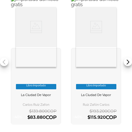
Libro Importado
Libro Importado
VER INFORMACION
VER INFORMACION
La Ciudad De Vapor
La Ciudad De Vapor
AGREGAR AL
AGREGAR AL
CARRITO
CARRITO
Carlos Ruiz Zafon
Ruiz Zafón Carlos
$
139
.
800
COP
$
193
.
200
COP
COP
COP
$
83
.
880
$
115
.
920
-
40
%
-
40
%
AGREGAR AL CARRITO
AGREGAR AL CARRITO