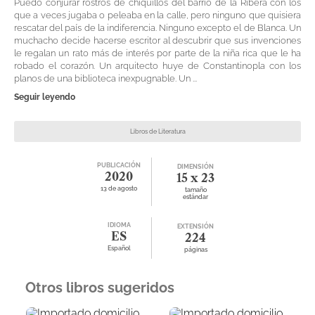
Puedo conjurar rostros de chiquillos del barrio de la Ribera con los
que a veces jugaba o peleaba en la calle, pero ninguno que quisiera
rescatar del país de la indiferencia. Ninguno excepto el de Blanca. Un
muchacho decide hacerse escritor al descubrir que sus invenciones
le regalan un rato más de interés por parte de la niña rica que le ha
robado el corazón. Un arquitecto huye de Constantinopla con los
planos de una biblioteca inexpugnable. Un ...
Seguir leyendo
Libros de Literatura
PUBLICACIÓN
DIMENSIÓN
2020
15 x 23
13 de agosto
tamaño
estándar
IDIOMA
EXTENSIÓN
ES
224
Español
páginas
Otros libros sugeridos