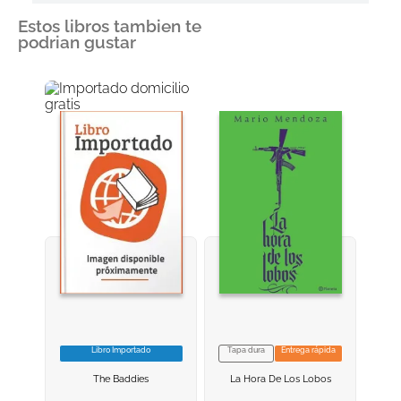
Estos libros tambien te
podrian gustar
Libro Importado
Tapa dura
Entrega rápida
VER INFORMACION
VER INFORMACION
The Baddies
La Hora De Los Lobos
AGREGAR AL
AGREGAR AL
CARRITO
CARRITO