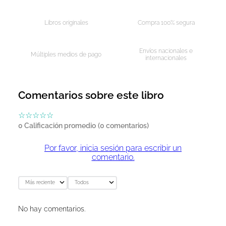
Libros originales
Compra 100% segura
Envíos nacionales e
Múltiples medios de pago
internacionales
Comentarios sobre este libro
☆
☆
☆
☆
☆
0 Calificación promedio
(0 comentarios)
Por favor, inicia sesión para escribir un
comentario.
Más reciente
Todos
No hay comentarios.