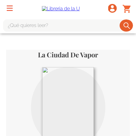
¿Qué quieres leer?
TÉRMINOS MÁS BUSCADOS
1
.
odisea
La Ciudad De Vapor
2
.
tote bag -
3
.
harry potter
4
.
edición especial
5
.
iliada
6
.
tarot
7
.
divina comedia
8
.
1984
9
.
el cielo selva