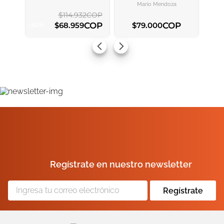
Mario Mendoza
$
114
.
932
COP
COP
COP
$
68
.
959
$
79
.
000
-
40
%
AGREGAR AL CARRITO
AGREGAR AL CARRITO
Regístrate en nuestro newsletter
Regístrate