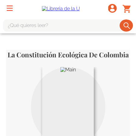
¿Qué quieres leer?
TÉRMINOS MÁS BUSCADOS
1
.
odisea
La Constitución Ecológica De Colombia
2
.
tote bag -
3
.
harry potter
4
.
edición especial
5
.
iliada
6
.
tarot
7
.
divina comedia
8
.
1984
9
.
el cielo selva