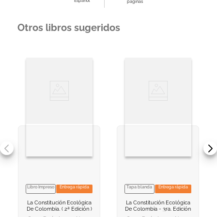
Español
páginas
Otros libros sugeridos
Libro Impreso
Entrega rápida
Tapa blanda
Entrega rápida
VER INFORMACION
VER INFORMACION
La Constitución Ecológica
La Constitución Ecológica
AGREGAR AL
AGREGAR AL
De Colombia. ( 2ª Edición )
De Colombia - 3ra. Edición
CARRITO
CARRITO