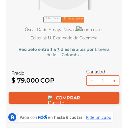
10
.
book haven
Libro físico
Entrega rápida
Óscar Darío Amaya Navas
U. Externado de Colombia
Recíbelo
entre 1 a 3 días hábiles por
Libreria
de la U
Colombia
.
Cantidad
Precio
$
79
.
000
－
＋
COMPRAR