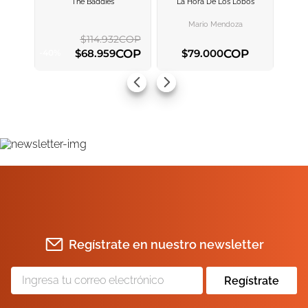
The Baddies
La Hora De Los Lobos
AGREGAR AL
AGREGAR AL
CARRITO
CARRITO
Mario Mendoza
$
114
.
932
COP
COP
COP
$
68
.
959
$
79
.
000
-
40
%
AGREGAR AL CARRITO
AGREGAR AL CARRITO
Regístrate en nuestro newsletter
Regístrate