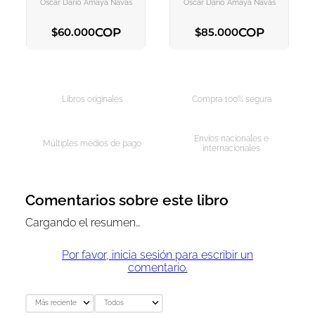
Óscar Darío Amaya Navas
Óscar Darío Amaya Navas
COP
COP
$
60
.
000
$
85
.
000
AGREGAR AL CARRITO
AGREGAR AL CARRITO
Libros originales
Compra 100% segura
Envíos nacionales e
Múltiples medios de pago
internacionales
Comentarios sobre este libro
Cargando el resumen…
Por favor, inicia sesión para escribir un
comentario.
Más reciente
Todos