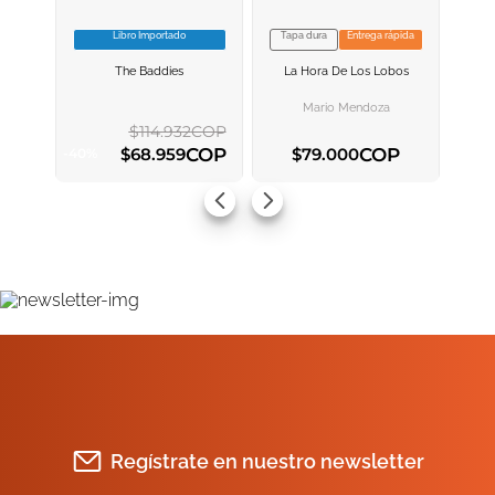
Libro Importado
Tapa dura
Entrega rápida
VER INFORMACION
VER INFORMACION
The Baddies
La Hora De Los Lobos
AGREGAR AL
AGREGAR AL
CARRITO
CARRITO
Mario Mendoza
$
114
.
932
COP
COP
COP
$
68
.
959
$
79
.
000
-
40
%
AGREGAR AL CARRITO
AGREGAR AL CARRITO
Regístrate en nuestro newsletter