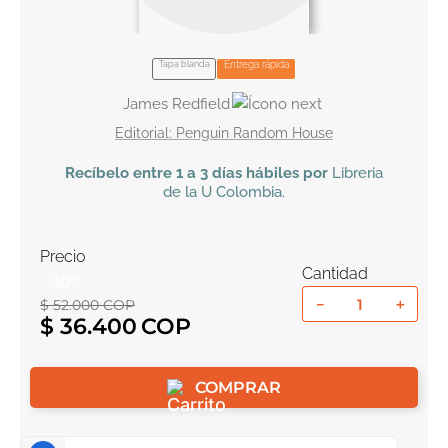
10
.
book haven
Tapa blanda
Entrega rápida
James Redfield
Penguin Random House
Recíbelo
entre 1 a 3 días hábiles por
Libreria
de la U
Colombia
.
Precio
Cantidad
-
30
%
－
＋
$
52
.
000
COP
$
36
.
400
COMPRAR