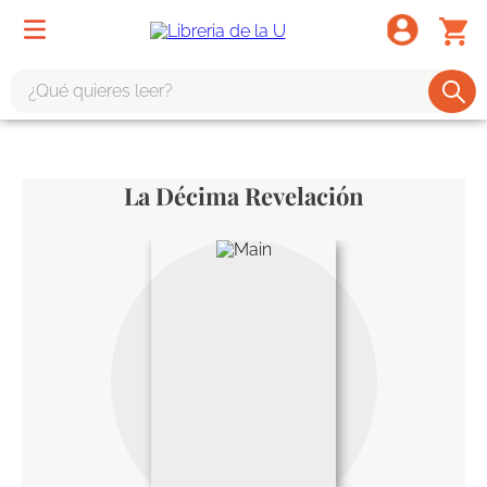
¿Qué quieres leer?
TÉRMINOS MÁS BUSCADOS
1
.
odisea
La Décima Revelación
2
.
tote bag -
3
.
harry potter
4
.
edición especial
5
.
iliada
6
.
tarot
7
.
divina comedia
8
.
1984
9
.
el cielo selva