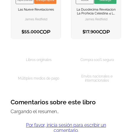
Tapa blanda
Entrega rápida
eBook
Descarga
VER INFORMACION
VER INFORMACION
Las Nueve Revelaciones
La Duodecima Revelacion
AGREGAR AL
AGREGAR AL
La Profecia Celestina 4
La
CARRITO
CARRITO
Hora De Decidir
James Redfield
James Redfield
COP
COP
$
55
.
000
$
17
.
900
AGREGAR AL CARRITO
AGREGAR AL CARRITO
Libros originales
Compra 100% segura
Envíos nacionales e
Múltiples medios de pago
internacionales
Comentarios sobre este libro
Cargando el resumen…
Por favor, inicia sesión para escribir un
comentario.