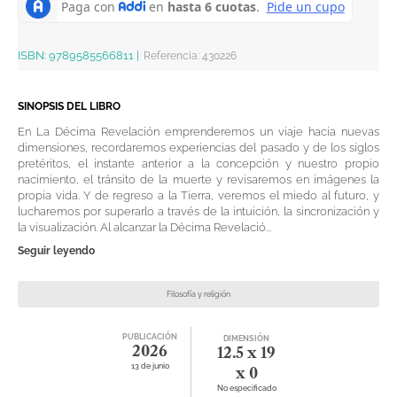
ISBN:
9789585566811
|
Referencia
:
430226
SINOPSIS DEL LIBRO
En La Décima Revelación emprenderemos un viaje hacia nuevas
dimensiones, recordaremos experiencias del pasado y de los siglos
pretéritos, el instante anterior a la concepción y nuestro propio
nacimiento, el tránsito de la muerte y revisaremos en imágenes la
propia vida. Y de regreso a la Tierra, veremos el miedo al futuro, y
lucharemos por superarlo a través de la intuición, la sincronización y
la visualización. Al alcanzar la Décima Revelació...
Seguir leyendo
Filosofía y religión
PUBLICACIÓN
DIMENSIÓN
2026
12.5 x 19
13 de junio
x 0
No especificado