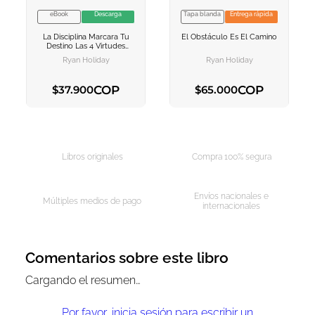
eBook
Descarga
Tapa blanda
Entrega rápida
VER INFORMACION
VER INFORMACION
La Disciplina Marcara Tu
El Obstáculo Es El Camino
AGREGAR AL
AGREGAR AL
Destino Las 4 Virtudes
CARRITO
CARRITO
Estoicas 2
El Poder Del
Ryan Holiday
Ryan Holiday
Autocontrol
COP
COP
$
37
.
900
$
65
.
000
AGREGAR AL CARRITO
AGREGAR AL CARRITO
Libros originales
Compra 100% segura
Envíos nacionales e
Múltiples medios de pago
internacionales
Comentarios sobre este libro
Cargando el resumen…
Por favor, inicia sesión para escribir un