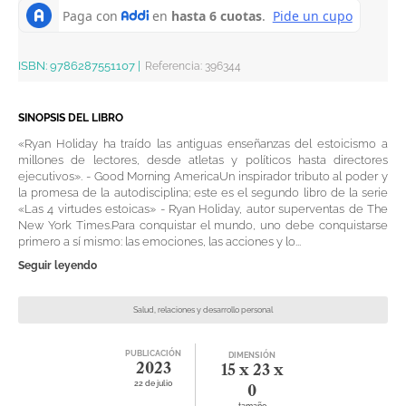
ISBN:
9786287551107
|
Referencia
:
396344
SINOPSIS DEL LIBRO
«Ryan Holiday ha traído las antiguas enseñanzas del estoicismo a
millones de lectores, desde atletas y políticos hasta directores
ejecutivos». - Good Morning AmericaUn inspirador tributo al poder y
la promesa de la autodisciplina; este es el segundo libro de la serie
«Las 4 virtudes estoicas» - Ryan Holiday, autor superventas de The
New York Times.Para conquistar el mundo, uno debe conquistarse
primero a sí mismo: las emociones, las acciones y lo...
Seguir leyendo
Salud, relaciones y desarrollo personal
PUBLICACIÓN
DIMENSIÓN
2023
15 x 23 x
22 de julio
0