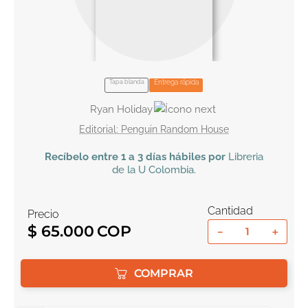
10
.
book haven
Tapa blanda
Entrega rápida
Ryan Holiday
Penguin Random House
Recíbelo
entre 1 a 3 días hábiles por
Libreria
de la U
Colombia
.
Cantidad
Precio
$
65
.
000
－
＋
COMPRAR