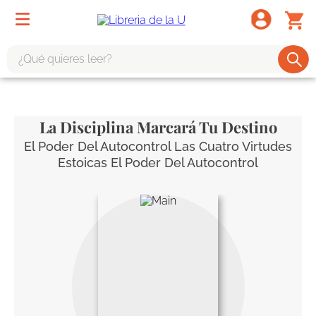
¿Qué quieres leer?
TÉRMINOS MÁS BUSCADOS
1
.
odisea
La Disciplina Marcará Tu Destino
2
.
tote bag -
El Poder Del Autocontrol Las Cuatro Virtudes
Estoicas El Poder Del Autocontrol
3
.
harry potter
4
.
edición especial
5
.
iliada
6
.
tarot
7
.
divina comedia
8
.
1984
9
.
el cielo selva