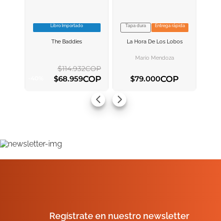
Libro Importado
Tapa dura
Entrega rápida
VER INFORMACION
VER INFORMACION
The Baddies
La Hora De Los Lobos
AGREGAR AL
AGREGAR AL
CARRITO
CARRITO
Mario Mendoza
$
114
.
932
COP
COP
COP
$
68
.
959
$
79
.
000
-
40
%
AGREGAR AL CARRITO
AGREGAR AL CARRITO
Regístrate en nuestro newsletter