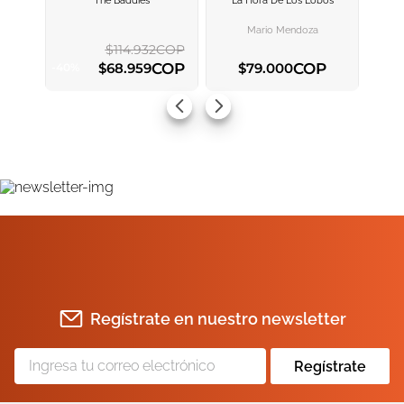
The Baddies
La Hora De Los Lobos
AGREGAR AL
AGREGAR AL
CARRITO
CARRITO
Mario Mendoza
$
114
.
932
COP
COP
COP
$
68
.
959
$
79
.
000
-
40
%
AGREGAR AL CARRITO
AGREGAR AL CARRITO
Regístrate en nuestro newsletter
Regístrate