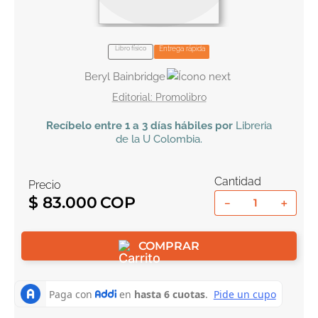
10
.
book haven
Libro físico
Entrega rápida
Beryl Bainbridge
Promolibro
Recíbelo
entre 1 a 3 días hábiles por
Libreria
de la U
Colombia
.
Cantidad
Precio
$
83
.
000
－
＋
COMPRAR