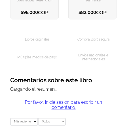
Doro Gobel | Peter Knorr
Yael Frankel
COP
COP
$
96
.
000
$
82
.
000
AGREGAR AL CARRITO
AGREGAR AL CARRITO
Libros originales
Compra 100% segura
Envíos nacionales e
Múltiples medios de pago
internacionales
Comentarios sobre este libro
Cargando el resumen…
Por favor, inicia sesión para escribir un
comentario.
Más reciente
Todos