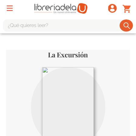
¿Qué quieres leer?
TÉRMINOS MÁS BUSCADOS
1
.
odisea
La Excursión
2
.
tote bag -
3
.
harry potter
4
.
edición especial
5
.
iliada
6
.
tarot
7
.
divina comedia
8
.
1984
9
.
el cielo selva