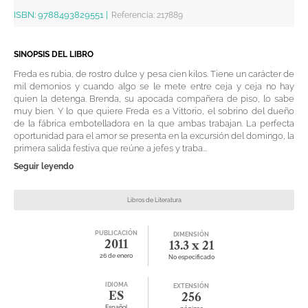
ISBN:
9788493829551
|
Referencia
:
217889
SINOPSIS DEL LIBRO
Freda es rubia, de rostro dulce y pesa cien kilos. Tiene un carácter de
mil demonios y cuando algo se le mete entre ceja y ceja no hay
quien la detenga. Brenda, su apocada compañera de piso, lo sabe
muy bien. Y lo que quiere Freda es a Vittorio, el sobrino del dueño
de la fábrica embotelladora en la que ambas trabajan. La perfecta
oportunidad para el amor se presenta en la excursión del domingo, la
primera salida festiva que reúne a jefes y traba...
Seguir leyendo
Libros de Literatura
PUBLICACIÓN
DIMENSIÓN
2011
13.3 x 21
26 de enero
No especificado
IDIOMA
EXTENSIÓN
ES
256
Español