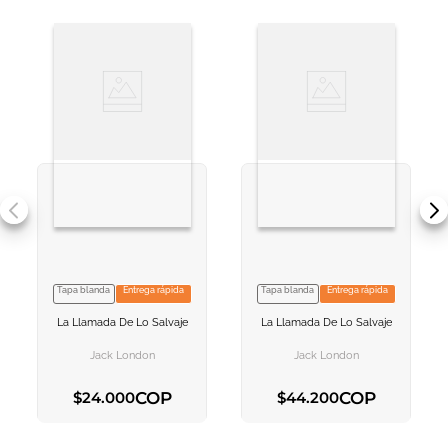
Tapa blanda
Entrega rápida
Tapa blanda
Entrega rápida
VER INFORMACION
VER INFORMACION
La Llamada De Lo Salvaje
La Llamada De Lo Salvaje
AGREGAR AL
AGREGAR AL
CARRITO
CARRITO
Jack London
Jack London
COP
COP
$
24
.
000
$
44
.
200
AGREGAR AL CARRITO
AGREGAR AL CARRITO