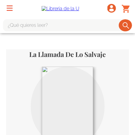
¿Qué quieres leer?
TÉRMINOS MÁS BUSCADOS
1
.
odisea
La Llamada De Lo Salvaje
2
.
tote bag -
3
.
harry potter
4
.
iliada
5
.
edición especial
6
.
tarot
7
.
divina comedia
8
.
1984
9
.
ingenieria