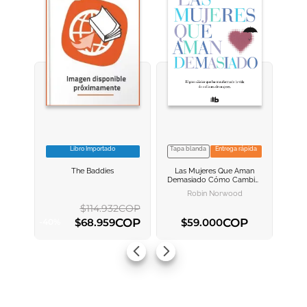
Libro Importado
Tapa blanda
Entrega rápida
VER INFORMACION
VER INFORMACION
The Baddies
Las Mujeres Que Aman
AGREGAR AL
AGREGAR AL
Demasiado
Cómo Cambiar
CARRITO
CARRITO
Nuestra Manera De Amar Y
Robin Norwood
Así Dejar De Sufrir
$
114
.
932
COP
COP
COP
$
68
.
959
$
59
.
000
-
40
%
AGREGAR AL CARRITO
AGREGAR AL CARRITO