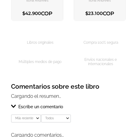
Ilona Andrews
Ilona Andrews
COP
COP
$
42
.
900
$
23
.
100
AGREGAR AL CARRITO
AGREGAR AL CARRITO
Libros originales
Compra 100% segura
Envíos nacionales e
Múltiples medios de pago
internacionales
Comentarios sobre este libro
Cargando el resumen…
Escribe un comentario
Más reciente
Todos
Agregar comentario
Cargando comentarios…