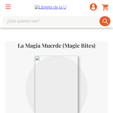
¿Qué quieres leer?
TÉRMINOS MÁS BUSCADOS
1
.
odisea
La Magia Muerde (Magic Bites)
2
.
tote bag -
3
.
harry potter
4
.
iliada
5
.
edición especial
6
.
tarot
7
.
divina comedia
8
.
1984
9
.
ingenieria