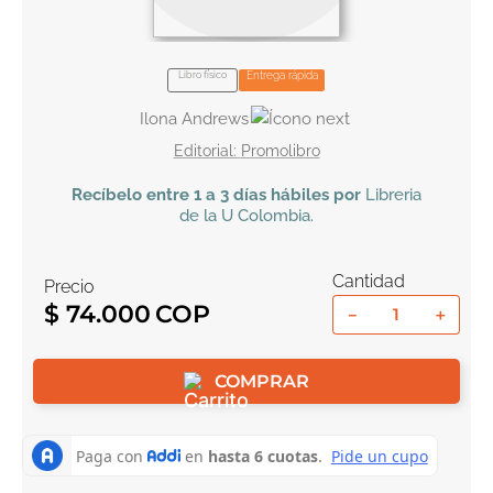
10
.
book haven
Libro físico
Entrega rápida
Ilona Andrews
Promolibro
Recíbelo
entre 1 a 3 días hábiles por
Libreria
de la U
Colombia
.
Cantidad
Precio
$
74
.
000
－
＋
COMPRAR