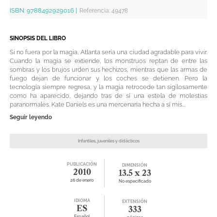
ISBN:
9788492929016
|
Referencia
:
49478
SINOPSIS DEL LIBRO
Si no fuera por la magia, Atlanta sería una ciudad agradable para vivir.
Cuando la magia se extiende, los monstruos reptan de entre las
sombras y los brujos urden sus hechizos, mientras que las armas de
fuego dejan de funcionar y los coches se detienen. Pero la
tecnología siempre regresa, y la magia retrocede tan sigilosamente
como ha aparecido, dejando tras de sí una estela de molestias
paranormales. Kate Daniels es una mercenaria hecha a sí mis...
Seguir leyendo
Infantiles, juveniles y didácticos
PUBLICACIÓN
DIMENSIÓN
2010
13.5 x 23
26 de enero
No especificado
IDIOMA
EXTENSIÓN
ES
333
Español