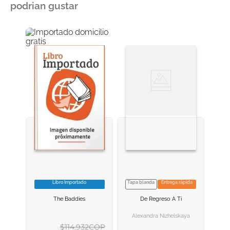
podrian gustar
Libro Importado
Tapa blanda
Entrega rápida
VER INFORMACION
VER INFORMACION
The Baddies
De Regreso A Ti
AGREGAR AL
AGREGAR AL
CARRITO
CARRITO
Alexandra Nizhelskaya
$
114
.
932
COP