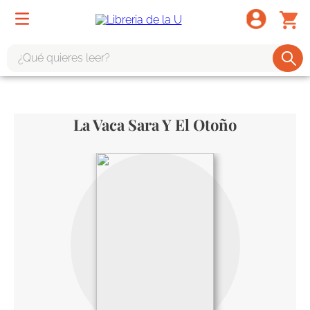
¿Qué quieres leer?
TÉRMINOS MÁS BUSCADOS
1
.
odisea
La Vaca Sara Y El Otoño
2
.
tote bag -
3
.
harry potter
4
.
iliada
5
.
edición especial
6
.
divina comedia
7
.
tarot
8
.
book haven
9
.
1984