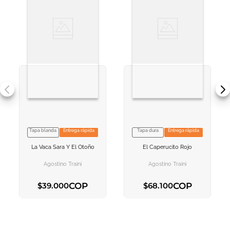
Tapa blanda
Entrega rápida
Tapa dura
Entrega rápida
VER INFORMACION
VER INFORMACION
La Vaca Sara Y El Otoño
El Caperucito Rojo
AGREGAR AL
AGREGAR AL
CARRITO
CARRITO
Agostino Traini
Agostino Traini
COP
COP
$
39
.
000
$
68
.
100
AGREGAR AL CARRITO
AGREGAR AL CARRITO