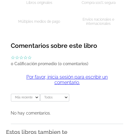
Libros originales
Compra 100% segura
Envíos nacionales e
Múltiples medios de pago
internacionales
Comentarios sobre este libro
☆
☆
☆
☆
☆
0 Calificación promedio
(0 comentarios)
Por favor, inicia sesión para escribir un
comentario.
Más reciente
Todos
No hay comentarios.
Estos libros tambien te