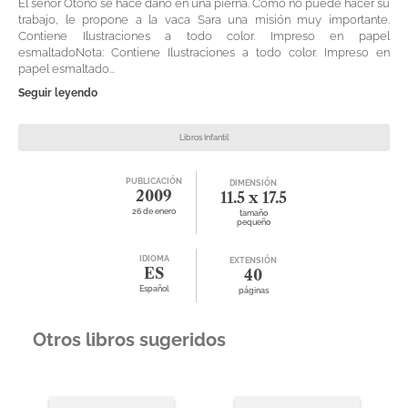
El señor Otoño se hace daño en una pierna. Como no puede hacer su
trabajo, le propone a la vaca Sara una misión muy importante.
Contiene Ilustraciones a todo color. Impreso en papel
esmaltadoNota: Contiene Ilustraciones a todo color. Impreso en
papel esmaltado...
Seguir leyendo
Libros Infantil
PUBLICACIÓN
DIMENSIÓN
2009
11.5 x 17.5
26 de enero
tamaño
pequeño
IDIOMA
EXTENSIÓN
ES
40
Español
páginas
Otros libros sugeridos