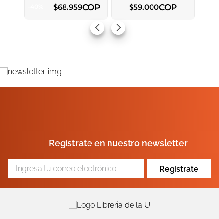
COP
COP
$
68
.
959
$
59
.
000
-
40
%
AGREGAR AL CARRITO
AGREGAR AL CARRITO
Regístrate en nuestro newsletter
Regístrate