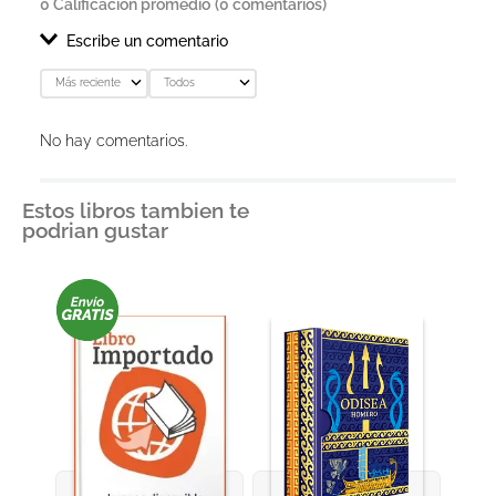
0 Calificación promedio
(0 comentarios)
Escribe un comentario
Más reciente
Todos
Agregar comentario
No hay comentarios.
Título
Estos libros tambien te
podrian gustar
Califica el producto de 1 a 5 estrellas
★
★
★
★
★
Tu nombre
Dirección de email