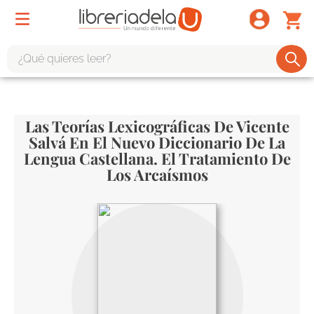
¿Qué quieres leer?
TÉRMINOS MÁS BUSCADOS
1
.
odisea
Las Teorías Lexicográficas De Vicente
Salvá En El Nuevo Diccionario De La
2
.
tote bag -
Lengua Castellana. El Tratamiento De
3
.
harry potter
Los Arcaísmos
4
.
edición especial
5
.
iliada
6
.
1984
7
.
el cielo selva
8
.
divina comedia
9
.
biblia