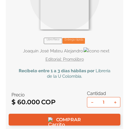
10
.
tarot
Libro físico
Entrega rápida
Joaquín José Mateu Alejandro
Promolibro
Recíbelo
entre 1 a 3 días hábiles por
Libreria
de la U
Colombia
.
Cantidad
Precio
$
60
.
000
－
＋
COMPRAR