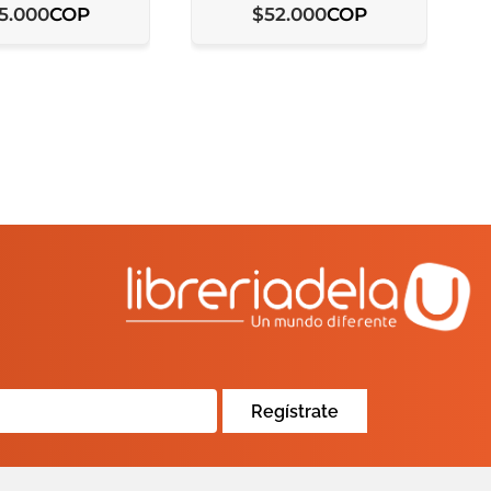
COP
COP
5
.
000
$
52
.
000
Regístrate