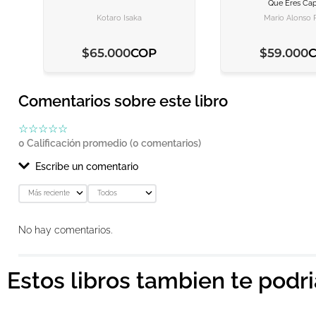
Que Eres Ca
AGREGAR AL CARRITO
AGREGAR AL CARRITO
AGREGAR AL C
AGREGAR AL C
Kotaro Isaka
Mario Alonso 
COP
$
65
.
000
$
59
.
000
Comentarios sobre este libro
☆
☆
☆
☆
☆
0 Calificación promedio
(0 comentarios)
Escribe un comentario
Más reciente
Todos
Agregar comentario
No hay comentarios.
Título
Estos libros tambien te podr
Califica el producto de 1 a 5 estrellas