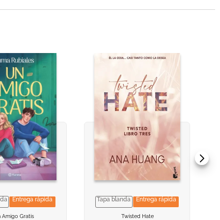
nda
Entrega rápida
Tapa blanda
Entrega rápida
 INFORMACION
 INFORMACION
VER INFORMACION
VER INFORMACION
 Amigo Gratis
Twisted Hate