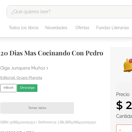
¿Qué quieres leer?
TÉRMINOS MÁS BUSCADOS
Todos los libros
Novedades
Ofertas
Fundas Literarias
1
.
odisea
2
.
tote bag -
20 Dias Mas Cocinando Con Pedro
3
.
harry potter
4
.
edición especial
Olga Junquera Muñoz
5
.
iliada
Grupo Planeta
6
.
1984
eBook
Descarga
Precio
7
.
el cielo selva
$
2
8
.
divina comedia
Temas Varios
Cantid
9
.
biblia
ISBN:
9788410005150
|
Referencia
:
LIBLIBR9788410005150
10
.
tarot
－