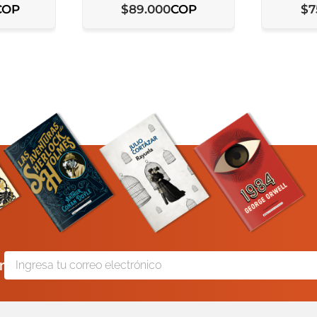
COP
COP
$
89
.
000
$
7
r