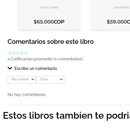
AGREGAR AL CARRITO
AGREGAR AL CARRITO
AGREGAR AL C
AGREGAR AL C
Kotaro Isaka
Lina Boter
COP
$
65
.
000
$
59
.
000
Comentarios sobre este libro
☆
☆
☆
☆
☆
0 Calificación promedio
(0 comentarios)
Escribe un comentario
Más reciente
Todos
Agregar comentario
No hay comentarios.
Título
Estos libros tambien te podr
Califica el producto de 1 a 5 estrellas