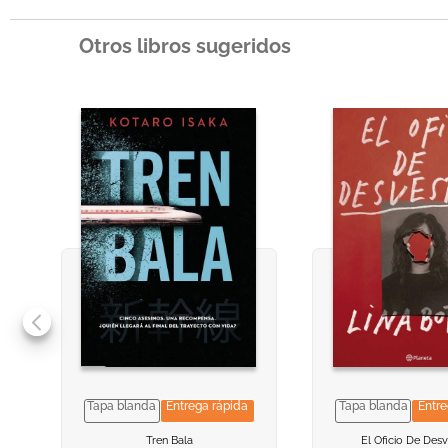
Otros libros sugeridos
Tapa blanda
Entrega rápida
Tapa blanda
Entre
VER INFORMACION
VER INFORMACION
VER INFORMA
VER INFORMA
Tren Bala
El Oficio De Desv