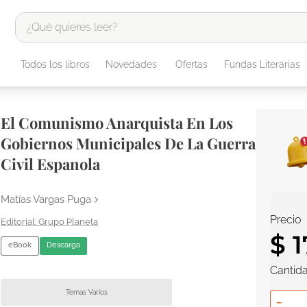
¿Qué quieres leer?
TÉRMINOS MÁS BUSCADOS
Todos los libros
Novedades
Ofertas
Fundas Literarias
1
.
odisea
2
.
tote bag -
El Comunismo Anarquista En Los
3
.
harry potter
Gobiernos Municipales De La Guerra
4
.
iliada
Civil Espanola
5
.
edición especial
Matías Vargas Puga
6
.
divina comedia
Precio
Grupo Planeta
7
.
tarot
$
1
eBook
Descarga
8
.
1984
Cantid
9
.
book haven
Temas Varios
10
.
el cielo selva
－