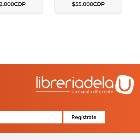
COP
COP
2
.
000
$
55
.
000
Regístrate