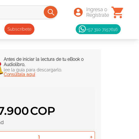
+57 310 7157616
Subscríbete
Antes de iniciar la lectura de tu eBook o
Audiolibro,
lee la guía para descargarlo.
Consúltala aquí
7
.
900
ad
＋