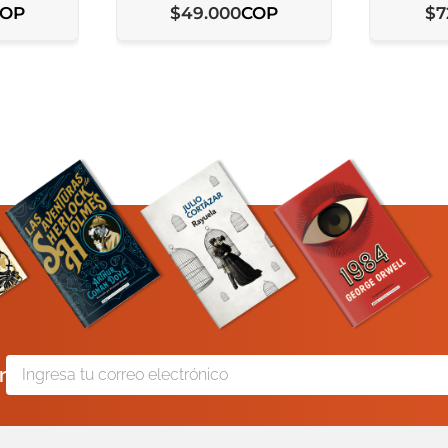
COP
COP
$
49
.
000
$
7
r