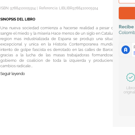
ISBN:
9788410005914
|
Referencia
:
LIBLIBR9788410005914
SINOPSIS DEL LIBRO
Recibe
Una nueva sociedad comienza a hacerse realidad a pesar de la
Colomb
sangre el miedo y la miseria Hace menos de un siglo en Cataluna la
region mas industrializada de Espana se produjo una situacion
excepcional y unica en la Historia Contemporanea mundial el
intento de golpe fascista es derrotado en las calles de Barcelona
gracias a la lucha de las masas trabajadoras formandose un
gobierno de coalicion de toda la izquierda y produciendose
cambios radicale...
Seguir leyendo
Libro
origina