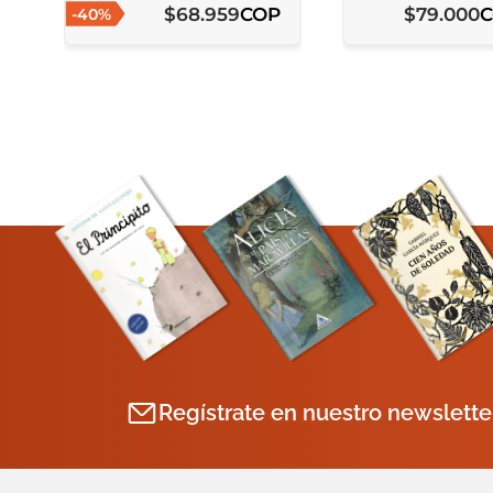
COP
$
68
.
959
$
79
.
000
-
40
%
Regístrate en nuestro newslette