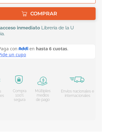
COMPRAR
acceso inmediato
Libreria de la U
ia
.
Compra
Múltiples
s
Envíos nacionales e
100%
medios
les
internacionales
segura
de pago