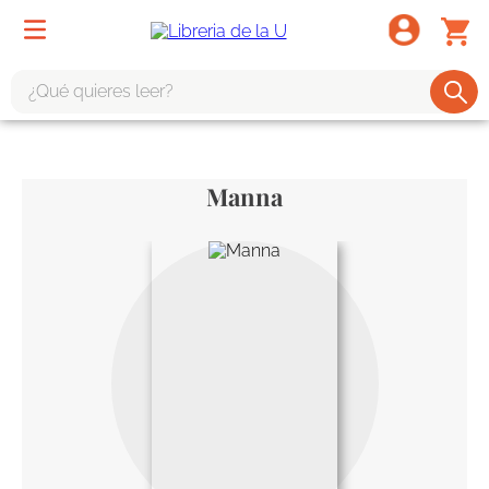
¿Qué quieres leer?
TÉRMINOS MÁS BUSCADOS
1
.
odisea
Manna
2
.
tote bag -
3
.
harry potter
4
.
iliada
5
.
edición especial
6
.
tarot
7
.
divina comedia
8
.
1984
9
.
ingenieria