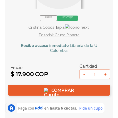
10
.
book haven
eBook
Descarga
Cristina Cobos Tapia
Grupo Planeta
Recibe
acceso inmediato
Libreria de la U
Colombia
.
Cantidad
Precio
$
17
.
900
－
＋
COMPRAR