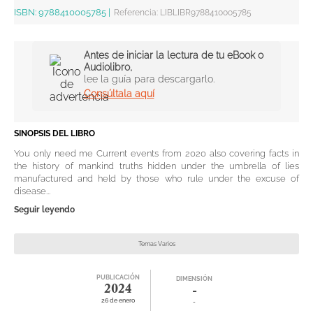
ISBN:
9788410005785
|
Referencia
:
LIBLIBR9788410005785
Antes de iniciar la lectura de tu eBook o
Audiolibro,
lee la guía para descargarlo.
Consúltala aquí
SINOPSIS DEL LIBRO
You only need me Current events from 2020 also covering facts in
the history of mankind truths hidden under the umbrella of lies
manufactured and held by those who rule under the excuse of
disease...
Seguir leyendo
Temas Varios
PUBLICACIÓN
DIMENSIÓN
2024
-
26 de enero
-